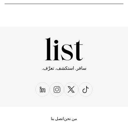
سافر. استكشف. تعرَّف.
من نحن
اتصل بنا