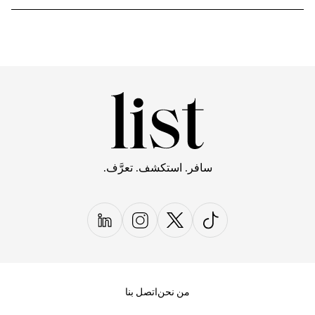
سافر. استكشف. تعرَّف.
من نحن
اتصل بنا