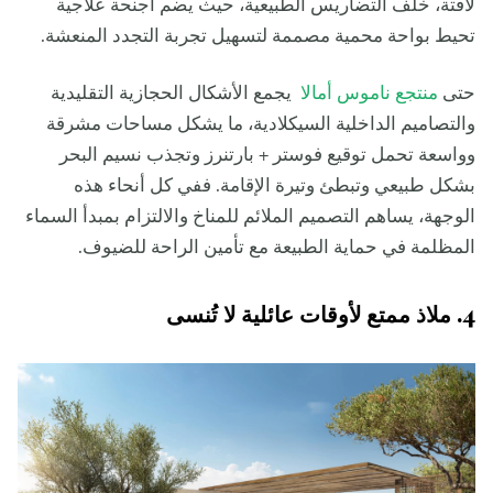
لافتة، خلف التضاريس الطبيعية، حيث يضم أجنحة علاجية
تحيط بواحة محمية مصممة لتسهيل تجربة التجدد المنعشة.
حتى
منتجع ناموس أمالا
يجمع الأشكال الحجازية التقليدية
والتصاميم الداخلية السيكلادية، ما يشكل مساحات مشرقة
وواسعة تحمل توقيع فوستر + بارتنرز وتجذب نسيم البحر
بشكل طبيعي وتبطئ وتيرة الإقامة. ففي كل أنحاء هذه
الوجهة، يساهم التصميم الملائم للمناخ والالتزام بمبدأ السماء
المظلمة في حماية الطبيعة مع تأمين الراحة للضيوف.
4. ملاذ ممتع لأوقات عائلية لا تُنسى