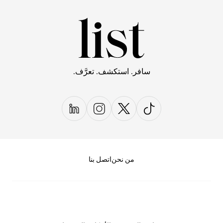
سافر. استكشف. تعرَّف.
من نحن
اتصل بنا