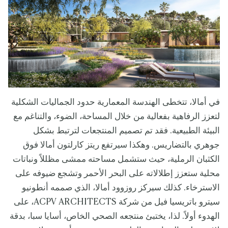
في أمالا، تتخطى الهندسة المعمارية حدود الجماليات الشكلية
لتعزز الرفاهية بفعالية من خلال المساحة، الضوء، والتناغم مع
البيئة الطبيعية. فقد تم تصميم المنتجعات لترتبط بشكل
جوهري بالتضاريس. وهكذا سيرتفع ريتز كارلتون أمالا فوق
الكثبان الرملية، حيث ستشمل مساحته ممشى مظللاً ونباتات
محلية ستعزز إطلالاته على البحر الأحمر وتشجع ضيوفه على
الاسترخاء. كذلك سيركز روزوود أمالا، الذي صممه أنطونيو
سيترو باتريسيا فيل من شركة ACPV ARCHITECTS، على
الهدوء أولاً. لذا، يختبئ منتجعه الصحي الخاص، أسايا سبا، بدقة