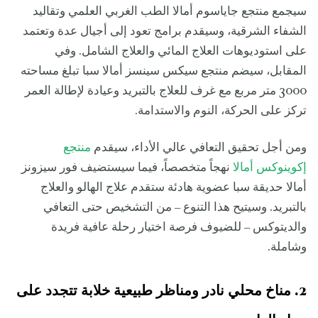
سيجمع منتجع جاياسوم أمالا الطب الغربي العلمي وتقاليد
الشفاء الشرقية، وسيقدم برامج تعود إلى أجيال عدة وتعتمد
على استوديوهات العلاج المائي والعلاج الشامل. وفي
المقابل، سيضم منتجع سيكس سينسز أمالا سبا تبلغ مساحته
3000 متر مربع مع غرف للعلاج بالتبريد وعيادة لإطالة العمر
تركز على الحركة، النوم والاستدامة.
ومن أجل تحقيق التعافي عالي الأداء، سيقدم
منتجع
إكوينوكس أمالا
نهجاً متخصصاً، فيما سيستضيف فور سيزونز
أمالا حديقة سبا عضوية هادئة ستقدم علاج الهالو والعلاج
بالتبريد. وسيتيح هذا التنوع – من التشخيص حتى التعافي
والديتوكس – للضيوف فرصة اختيار رحلة عافية فريدة
وشاملة.
2. مناخ محلي نادر ومناظر طبيعية خلابة تتجدد على