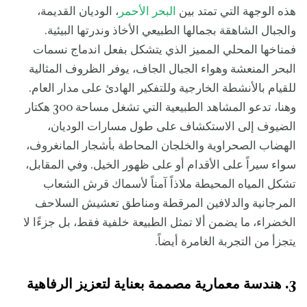
هذه الوجهة التي تمتد بين
البحر الأحمر
، الوديان القديمة،
والجبال الشاهقة بجمالها الطبيعي الأخاذ وندرتها البيئية.
فمناخها المحلي المميز الذي يتشكل بفعل اندماج نسمات
البحر المنعشة وهواء الجبال الجاف، يوفر الظروف المثالية
للقيام بالأنشطة الخارجية وللتفكير الهادئ على مدار العام.
وهنا، تدعو المشاهد الطبيعية التي تشغل مساحة 300 هكتار
الضيوف إلى الاستكشاف على طول مسارات الوديان،
الهضاب الصحراوية والخلجان المحاطة بأشجار المانغروف،
سواء سيراً على الأقدام أو على ظهور الخيل. وفي المقابل،
تشكل المياه المحيطة ملاذاً آمناً لأسماك قرش الشعاب
المرجانية والدلافين المرقطة ومناطق تعشيش السلاحف
الخضراء، ما يضمن ألا تمثل الطبيعة خلفية فقط، بل جزءًا لا
يتجزأ من التجربة الغامرة أيضاً.
3. هندسة معمارية مصممة بعناية لتعزيز الرفاهية