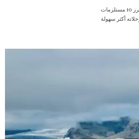
يتحدث إلينا يوسف السديس، صانع محتوى وقصص السفر الفاخر السعودي، عن أبرز 10 مستلزمات
حلاته أكثر سهولة