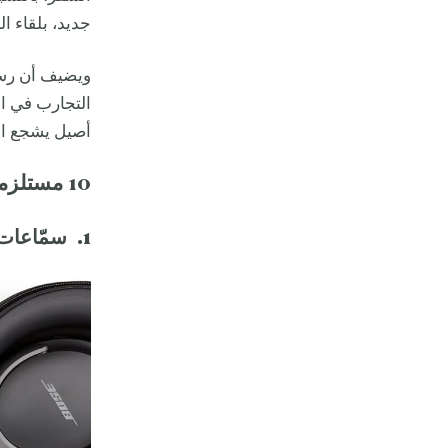
جديد، بلقاء ال
ويضيف أن رسا
التجارب في ال
أصيل يشجع الآ
10 مستلزمات سفر أساسية
1. سمّاعات الرأس من Bose مع علبة السفر