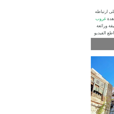
ى ارتباطه
هدة
غروب
ة ورائعة
طع الفيديو