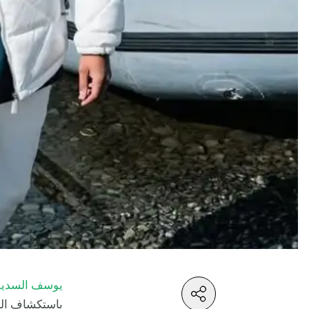
يوسف السدي
باستكشاف العا