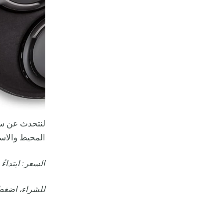
لنتحدث عن سم
المحيط والاست
السعر: ابتداءً من 1749 ريالاً 
للشراء، اضغ