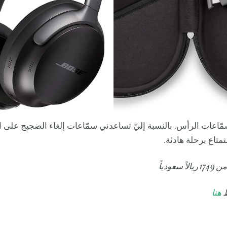
ّاعات الرأس. بالنسبة إليّ تساعدني سمّاعات إلغاء الضجيج على 
متاع برحلة هادئة.
سعودياً
ط
هنا