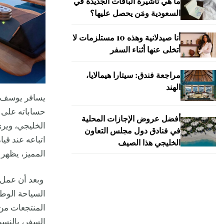
ما هي تأشيرة الباقات الجديدة في
السعودية ومَن يحصل عليها؟
أنا صيدلانية وهذه 10 مستلزمات لا
أتخلى عنها أثناء السفر
مراجعة فندق: سيتارا هيمالايا،
الهند
يسافر يوسف م
أفضل عروض الإجازات المحلية
الخليجي، ويرى
في فنادق دول مجلس التعاون
اتباعه عند قي
الخليجي هذا الصيف
المميز، يظهر 
وبعد أن عمل 
السياحة الوطن
المنتجعات من
السفر، بالنسبة