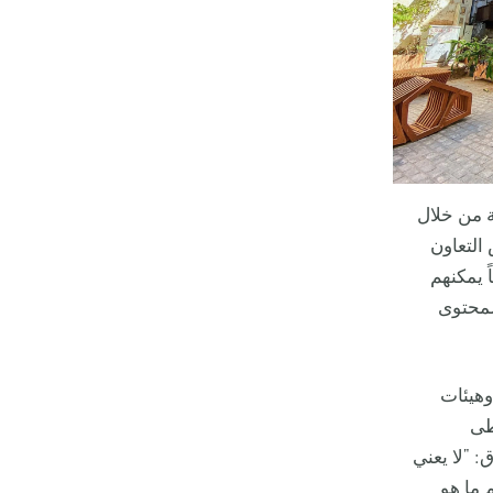
ة من خلال
 مجلس التعاون
ً يمكنهم
لمحتوى
وهيئات
طى
: "لا يعني
 ما هو