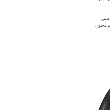
 عيش
يم محتوى