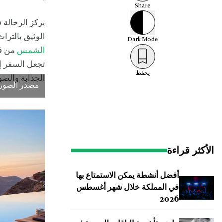
Share
يركز الرحالة 
الوثيق بالترا
Dark
Mode
الشمس
من قر
تجعل السفر إل
يحفظ
الجذابة والصو
مصدر الصور
الأكثر قراءة
أفضل أنشطة يمكن الاستمتاع بها
في المملكة خلال شهر أغسطس
2026