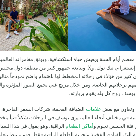
عظم أيام السنة ويعيش حياة استكشافية، ويوثق مغامراته العالمي
حساباته على إنستغرام، تيك توك، وX. ويتابعه جمهور كبير من منطقة دول
 كثير من هؤلاء في رحلاته المخطط لها باهتمام واضح نموذجاً مثاليا
امهم برحلاتهم الخاصة. ومن خلال مزيج غني يجمع الصور المؤثرة وا
يوسف روح كل بلد يقوم بزيارته.
وتعاون مع بعض
علامات
الضيافة الفخمة، شركات السفر الفاخرة، 
ية في مختلف أنحاء العالم، يرى يوسف في الرحلات شكلاً فنياً يتخ
 فئة الخمس نجوم و
أماكن الطعام
الراقية. وهو يقول في هذا السياق
 إليّ، الفنادق الفخمة وتجربة الطعام الراقية فقط. فهو يرتبط بتعلم