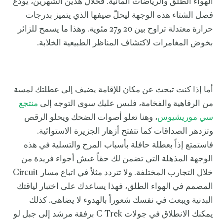
الهواء الطلق والرياضات المائية. فخلال هذين الشهرين، يودّع
فصل الشتاء هذه الوجهة ليحلّ صيفها الذي يتميز بدرجات
حرارة معتدلة تراوح بين 20 و27 مئوية. وهذا ما يسمح للزائر
بخوض المغامرات لاكتشاف المناظر الطبيعية الخلابة.
أما إذا كنت تبحث عن مكان للإقامة يضيف إلى عطلتك لمسة
من الرفاهية والفخامة، فليس عليك سوى التوجه إلى
منتجع
سي موريشيوس
، وهنا تعلو أصوات الضحك ويحلو الرقص
وتزدهر الصداقات كما تتفتح أزهار الجزيرة الاستوائية.
فاستمتع إذاً بعطلة حافلة بأسباب المرح والتسلية في هذه
الوجهة المذهلة التي تضمن لك حقاً عيش أجواء فريدة من
خلال التجارب المختلفة. ولا تتردد مثلاً في اتباع مسار Circuit
المصمم في الهواء الطلق، فهذا يساعدك على اختبار لياقتك
البدنية ويبعث في نفسك شعوراً بالهدوء لا يضاهى. كذلك
يمكنك الانطلاق في جولات C Trek برفقة مرشد إلى جبل لو