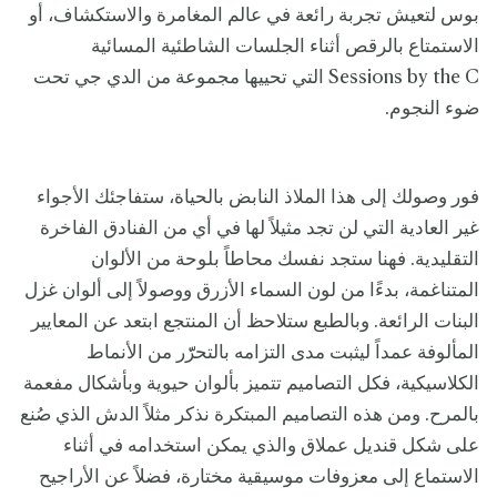
بوس لتعيش تجربة رائعة في عالم المغامرة والاستكشاف، أو
الاستمتاع بالرقص أثناء الجلسات الشاطئية المسائية
Sessions by the C التي تحييها مجموعة من الدي جي تحت
ضوء النجوم.
فور وصولك إلى هذا الملاذ النابض بالحياة، ستفاجئك الأجواء
غير العادية التي لن تجد مثيلاً لها في أي من الفنادق الفاخرة
التقليدية. فهنا ستجد نفسك محاطاً بلوحة من الألوان
المتناغمة، بدءًا من لون السماء الأزرق ووصولاً إلى ألوان غزل
البنات الرائعة. وبالطبع ستلاحظ أن المنتجع ابتعد عن المعايير
المألوفة عمداً ليثبت مدى التزامه بالتحرّّر من الأنماط
الكلاسيكية، فكل التصاميم تتميز بألوان حيوية وبأشكال مفعمة
بالمرح. ومن هذه التصاميم المبتكرة نذكر مثلاً الدش الذي صُنع
على شكل قنديل عملاق والذي يمكن استخدامه في أثناء
الاستماع إلى معزوفات موسيقية مختارة، فضلاً عن الأراجيح