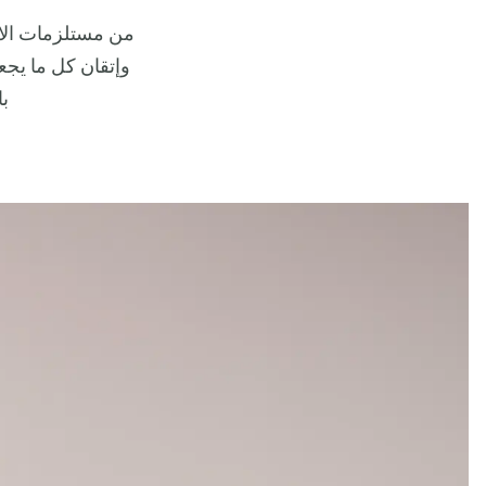
من مستلزمات الاست
وإتقان كل ما يجع
بال