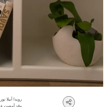
رويدا أبيلا ن
وقد أمضت عقد