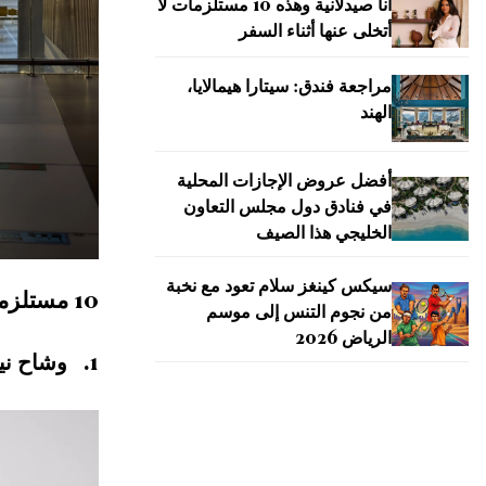
أنا صيدلانية وهذه 10 مستلزمات لا
أتخلى عنها أثناء السفر
مراجعة فندق: سيتارا هيمالايا،
الهند
أفضل عروض الإجازات المحلية
في فنادق دول مجلس التعاون
الخليجي هذا الصيف
سيكس كينغز سلام تعود مع نخبة
10 مستلزمات سفر ضرورية في حقيبة رويدا
من نجوم التنس إلى موسم
الرياض 2026
1. وشاح نيو ليبريس من هيرمس