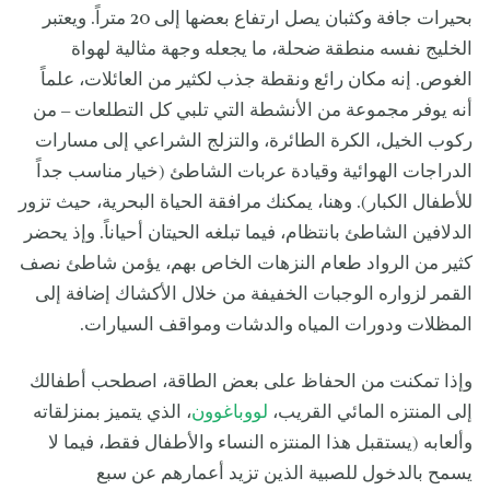
بحيرات جافة وكثبان يصل ارتفاع بعضها إلى 20 متراً. ويعتبر
الخليج نفسه منطقة ضحلة، ما يجعله وجهة مثالية لهواة
الغوص. إنه مكان رائع ونقطة جذب لكثير من العائلات، علماً
أنه يوفر مجموعة من الأنشطة التي تلبي كل التطلعات – من
ركوب الخيل، الكرة الطائرة، والتزلج الشراعي إلى مسارات
الدراجات الهوائية وقيادة عربات الشاطئ (خيار مناسب جداً
للأطفال الكبار). وهنا، يمكنك مرافقة الحياة البحرية، حيث تزور
الدلافين الشاطئ بانتظام، فيما تبلغه الحيتان أحياناً. وإذ يحضر
كثير من الرواد طعام النزهات الخاص بهم، يؤمن شاطئ نصف
القمر لزواره الوجبات الخفيفة من خلال الأكشاك إضافة إلى
المظلات ودورات المياه والدشات ومواقف السيارات.
وإذا تمكنت من الحفاظ على بعض الطاقة، اصطحب أطفالك
إلى المنتزه المائي القريب،
لووباغوون
، الذي يتميز بمنزلقاته
وألعابه (يستقبل هذا المنتزه النساء والأطفال فقط، فيما لا
يسمح بالدخول للصبية الذين تزيد أعمارهم عن سبع