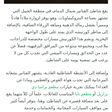
يقع شاطئ الفناتير شمال الدمام، في منطقة الجبيل التي
تشتهر بصناعة البتروكيماويات. وهو يوفر لزواره ملاذاً هادئاً
ومميزاً بفضل رماله الذهبية ومياهه الزرقاء الصافية، بالإضافة
إلى مناظر كورنيشه الذي يمتد على طول الواجهة
البحرية. ويضم هذا الكورنيش مسارات مخصصة للدراجات،
ملاعب، ومجموعة متنوعة من المرافق الترفيهية، فضلاً عن
عدد من الحدائق ومسارات المشي التي تجذب كل من لا
يرغب في تمضية يومه على الشاطئ.
وإضافة إلى الأنشطة الشاطئية العادية، يشتهر الفناتير بشعابه
المرجانية التي تجذب هواة الغوص والغطس. وماذا عن
الغداء؟ يمكنك تجربة خيارات
مطعم براسا دي
برازيل
أو
مطعم تايا
المناسب للعائلات، علماً أن كلاً منهما يقع
على بعد مسافة قصيرة عن الشاطئ. وهنا، يتوفر أيضاً كثير
من مواقف السيارات المجانية، والحمامات وخدمة