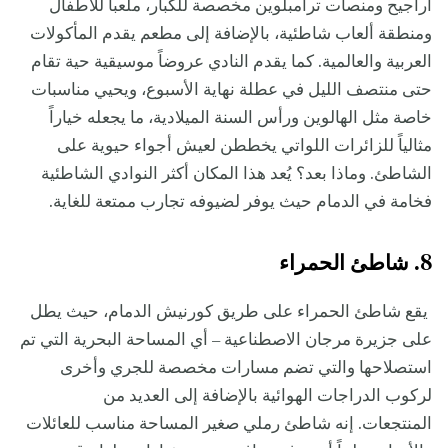
أراجيح ومنصات ترامبلوين مخصصة للكبار، ملعباً للأطفال
ومنطقة ألعاب شاطئية، بالإضافة إلى مطعم يقدم المأكولات
العربية والعالمية. كما يقدم النادي عروضاً موسيقية حية تقام
حتى منتصف الليل في عطلة نهاية الأسبوع، ويحيي مناسبات
خاصة مثل الهالوين ورأس السنة الميلادية، ما يجعله خياراً
مثالياً للزائرات اللواتي يخططن لعيش أجواء حيوية على
الشاطئ. وماذا بعد؟ يُعد هذا المكان أكثر النوادي الشاطئية
فخامة في الدمام حيث يوفر لضيوفه تجارب ممتعة للغاية.
8. شاطئ الحمراء
يقع شاطئ الحمراء على طريق كورنيش الدمام، حيث يطل
على جزيرة مرجان الاصطناعية – أي المساحة البحرية التي تم
استصلاحها والتي تضم مسارات مخصصة للجري وأخرى
لركوب الدراجات الهوائية بالإضافة إلى العديد من
المنتجعات. إنه شاطئ رملي صغير المساحة مناسب للعائلات