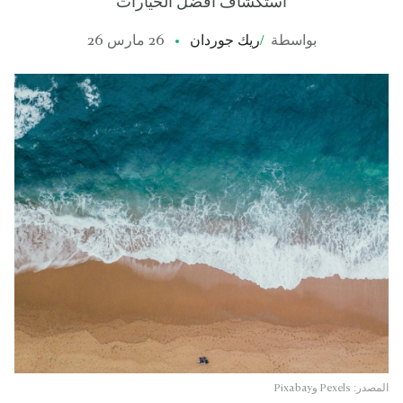
استكشاف أفضل الخيارات
بواسطة
/
ريك جوردان
26 مارس 26
المصدر: Pexels وPixabay