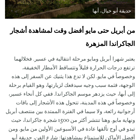
حديقة أبو خيال، أبها
من أبريل حتى مايو أفضل وقت لمشاهدة أشجار
الجاكراندا المزهرة
يعتبر شهرا أبريل ومايو مرحلة انتقالية في عسير. فخلالهما
ترتفع درجات الحرارة قليلاً وتتساقط الأمطار الخفيفة،
وخصوصاً في مايو. لكن لا تدع هذا يثنيك عن السفر إلى هذه
الوجهة، فثمة سبب وجيه سيدفعك لزيارتها، وهو القيام برحلة
إلى أبها، حيث يزدهر موسم الجاكراندا. ففي كل أنحاء عسير،
وخصوصاً في هذه المدينة، تتحول هذه الأشجار إلى باقات
أرجوانية رائعة، ولا سيما في الفترة الممتدة بين منتصف أبريل
ونهاية مايو. وهنا تنتشر أكثر من 1500 شجرة جاكراندا، حيث
تبدو في أوج تألقها عادة في الأسبوعين الأولين من مايو. ومن
أفضل الأماكن للاستمتاع بمشاهدتها: شارع الفن، حديقة أبو