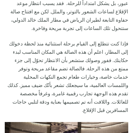
عبور، بل يشكل امتداداً للرحلة. فقد يسبب انتظار موعد
الإقلاع لساعات الشعور بالتوتر، والملل. لكن مع افتتاح صالة
حفاوة التابعة لطيران الرياض في مطار الملك خالد الدولي،
ستتحول تلك الساعات إلى تجربة مريحة وفاخرة.
فإذا كنت تتطلع إلى القيام برحلة استثنائية منذ لحظة دخولك
إلى المطار، اعلم أن هذه الصالة هي المكان المناسب لبدء
حكايتك. ففور وصولك ستشعر بأن الانتظار تحوّل إلى جزء
ممتع من هذه الرحلة. فالصالة تضم مقاعد مريحة وتوفر
خدمات خاصة، وخيارات طعام تجمع النكهات المحلية
واللمسات العالمية، ما سيجعلك تشعر بأنّك ضيف مميز. كذلك
تقدم هذه الوجهة تجارب رقمية غامرة، وغرفاً مخصصة
للعائلات. واللافت أنه تم تصميمها بعناية ودقة لتلبي حاجات
المسافرين قبل الإقلاع.