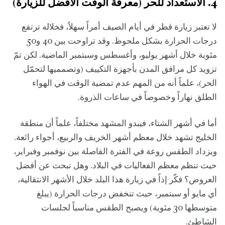
4. الاستعداد للحر (معرفة الوقت الأفضل للزيارة)
لا تعتبر زيارة قطر في أيام الصيف أمراً سهلاً، فخلاله ترتفع
درجات الحرارة بشكل ملحوظ. وقد تراوحت بين 40 و50
مئوية خلال أشهر يوليو، وأغسطس وسبتمبر الماضية. لكن تمّ
تزويد كل مرافق المدن بأجهزة التكييف (وتصمميها لتحمّل
الحر)، علماً أنه من المهم عدم تمضية الوقت في الهواء
الطلق نهاراً وخصوصاً في ساعات الذروة.
أما في أشهر الشتاء، فيبدو المشهد مختلفاً، علماً أن منطقة
الخليج تشهد خلال معظم أشهر الخريف والربيع، أجواء رائعة.
ويزداد الطقس روعة في الفترة الفاصلة بين نوفمبر وفبراير،
حيث تنظم معظم الفعاليات في البلاد. وهل تبحث عن أفضل
العروض؟ فكّر إذاً في زيارة هذا البلد خلال الأشهر الانتقالية،
أي مايو أو سبتمبر، حيث تنخفض درجات الحرارة (يبلغ
متوسطها 30 مئوية) ويصبح الطقس مناسباً لجلسات
الشاطئ.