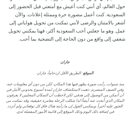
حول العالم، أي أنني كنت أعيش مع أمتعتي قبل الحضور إلى
السعودية. كنت أعمل مصورة حرة وممثلة إعلانات. والآن
أشعر بالامتنان والرضى لأنني تمكنت من تحويل هواياتي إلى
عمل. وهو ما جعلني أحب السعودية أكثر، فهنا يمكنني تحويل
شغفي إلى واقع من دون الحاجة إلى التضحية بما أحب.
جازان
الموقع
: الطريق الأقل ازدحاماً، جازان
منذ سنوات، رأيت صورة يظهر فيها هذا المكان، لكن من دون أي معلومات عنه.
وفي الصيف المنصرم، ذهبت لاستكشاف جازان لمدة أسبوع يحذوني الأمل في
أن أتمكن من الوصول إلى هدفي. لكن لاحظت أن السكان المحليين لا يعرفون
المكان الذي أبحث عنه أيضاً! لذا شكلت الرحلة مغامرة حقيقية، وقد تمكنت من
العثور عليه أخيراً. ويمكنني القول إن ما رأيته هناك فاق كل توقعاتي ولم أتردد
في إضافة ذلك اليوم وذلك الموقع إلى قائمة الأمور المفضلة لدي.