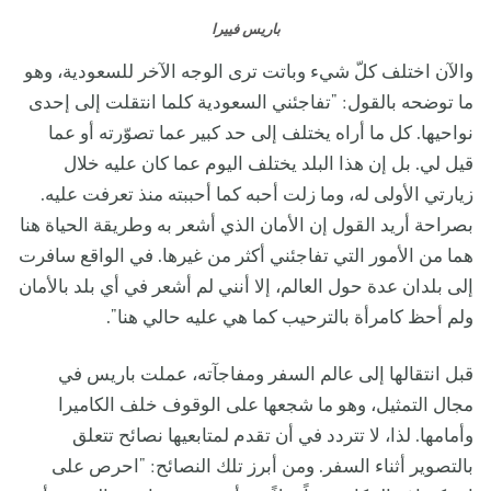
باريس فييرا
والآن اختلف كلّ شيء وباتت ترى الوجه الآخر للسعودية، وهو
ما توضحه بالقول: "تفاجئني السعودية كلما انتقلت إلى إحدى
نواحيها. كل ما أراه يختلف إلى حد كبير عما تصوّرته أو عما
قيل لي. بل إن هذا البلد يختلف اليوم عما كان عليه خلال
زيارتي الأولى له، وما زلت أحبه كما أحببته منذ تعرفت عليه.
بصراحة أريد القول إن الأمان الذي أشعر به وطريقة الحياة هنا
هما من الأمور التي تفاجئني أكثر من غيرها. في الواقع سافرت
إلى بلدان عدة حول العالم، إلا أنني لم أشعر في أي بلد بالأمان
ولم أحظ كامرأة بالترحيب كما هي عليه حالي هنا".
قبل انتقالها إلى عالم السفر ومفاجآته، عملت باريس في
مجال التمثيل، وهو ما شجعها على الوقوف خلف الكاميرا
وأمامها. لذا، لا تتردد في أن تقدم لمتابعيها نصائح تتعلق
بالتصوير أثناء السفر. ومن أبرز تلك النصائح: "احرص على