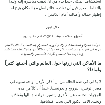
استكشاف المكان جيداً بدلاً من أن تذهب مباشرة إليه وتبدأ
بالتقاط الصور قبل أن تغادره. فالتواصل مع المكان يتيح له
إظهار جماله وأصالته أمام الكاميرا".
حقل، نيوم
الموقع
: حطام سفينة Georgios G في حقل، نيوم
هو أحد المواقع المفضلة لدي والذي أزوره باستمرار. إنه المكان المثالي للقيام
بنزهة في البرية أو للسباحة. وتذكر أنه يمكنك، انطلاقاً من هذه النقطة الساحلية،
رؤية أربعة بلدان: مصر، الأردن، فلسطين والسعودية
ما الأماكن التي زرتها حول العالم والتي أحببتها كثيراً
ولماذا؟
لا بدّ لي في هذه الحالة من أن أذكر الأردن، واحة سيوة في
مصر، تونس، النرويج وإندونيسيا، علماً أن كلاً من هذه
الوجهات تختلف عن الأخرى وتتميز بفرادة جمالها وثقافتها
وتخبئ آلاف الكنوز التي يجب اكتشافها.