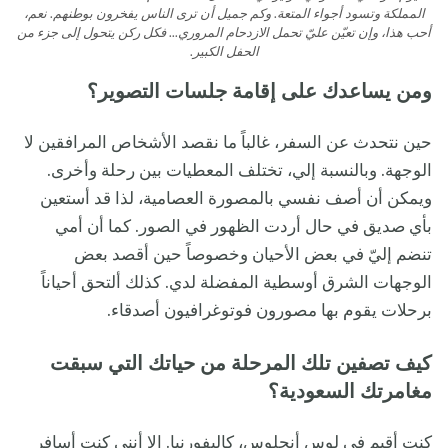
المملكة وتسود أجواء المتعة. وكم جميل أن ترى الناس يفخرون بوطنهم. نعم،
أحب هذا، وإن تعيّن عليّ تحمل الازدحام المروري... فكل ركن يتحول إلى جزء من
الحفل الكبير.
ومن يساعدك على إقامة جلسات التصوير؟
حين نتحدث عن السفر، غالباً ما نقصد الأشخاص المرافقين لا
الوجهة. وبالنسبة إلي، تختلف المعطيات بين رحلة وأخرى.
ويمكن أن أصف نفسي بالمصورة العصامية، لذا قد أستعين
بأي صديق في حال أردت الظهور في الصور. كما أن أمي
تنضم إليّ في بعض الأحيان وخصوصاً حين أقصد بعض
الوجهات الشرق أوسطية المفضلة لدي. كذلك ألتحق أحياناً
برحلات يقوم بها مصورون فوتوغرافيون أصدقاء.
كيف تصفين تلك المرحلة من حياتك التي سبقت
مغامرتك السعودية؟
كنت أقيم في لوس أنجلوس، كاليفورنيا. إلا أنني كنت أسافر