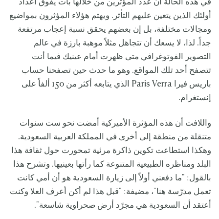
في هذه الحالة أن عدد المؤثرين من خلالها بات يفوق أعداد
أولئك الذين يتعين عليهم التأثر. ويهتم هؤلاء المؤثرون بمواضيع
ومجالات مختلفة، بل إن بعضهم يحقق نسبة إعجاب مرتفعة
جداً. لذا، لا يسعك أن تتجاهل مثلاً موهبة بارزة في عالم
التصوير الفوتوغرافي متى ظهرت أمام عينيك فيما أنت
تتصفح أحد تلك المواقع. وهو ما حدث حين تصفحنا حساب
باريس فيرا Paris Verra الذي يتابعه أكثر من 150 ألفاً على
إنستغرام.
واللافت أن هذه المؤثرة الأميركية أمضت نحو ست سنوات
متنقلة من منطقة إلى أخرى في المملكة العربية السعودية.
وهكذا استطاعت تكوين ذاكرة مرئية تمحورت حول ثقافة هذا
البلد ومناظره الطبيعية المتنوعة كما رأتها بعينيها. وتشرح هذا
بالقول: "ما دفعني أولاً إلى زيارة السعودية هو أن أمي كانت
تعمل مدرّسة هنا"، مضيفة: "قبل هذا لم أكن أعرف العلا وكنت
أعتقد أن السعودية هي مجرّد أرض صحراوية شاسعة".