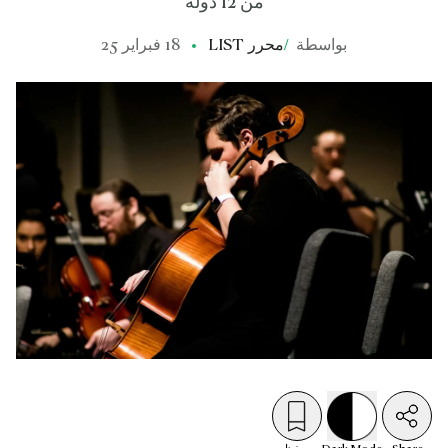
من 12 دولة
بواسطة
/
محرر LIST
18 فبراير 25