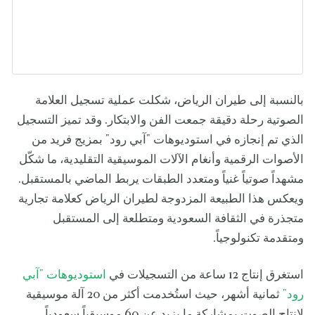
بالنسبة إلى طيران الرياض، شكلت عملية تسجيل العلامة
الصوتية رحلة دقيقة جمعت الفن والابتكار. وقد تميز التسجيل
الذي تم إنجازه في استوديوهات "آبي رود" بمزيج فريد من
الأصوات الرقمية وأنغام الآلات الموسيقية التقليدية، ما شكّل
مشهداً صوتياً غنياً ومتعدد الطبقات يربط الماضي بالمستقبل.
ويعكس هذا الطبيعة المزدوجة لطيران الرياض كعلامة تجارية
متجذرة في الثقافة السعودية ومتطلعة إلى المستقبل
ومتقدمة تكنولوجياً.
استغرق إنتاج 12 ساعة من التسجيلات في
استوديوهات "آبي
رود"
ثمانية أشهر، حيث استُخدمت أكثر من 20 آلة موسيقية
لإنتاج الصوت بمشاركة ما يزيد عن 60 موسيقياً سعودياً