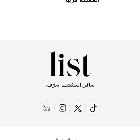
سافر. استكشف. تعرَّف.