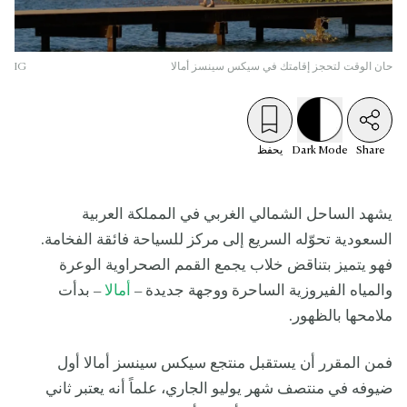
حان الوقت لتحجز إقامتك في سيكس سينسز أمالا
IG
Share
Mode
Dark
يحفظ
يشهد الساحل الشمالي الغربي في المملكة العربية
السعودية تحوّله السريع إلى مركز للسياحة فائقة الفخامة.
فهو يتميز بتناقض خلاب يجمع القمم الصحراوية الوعرة
والمياه الفيروزية الساحرة ووجهة جديدة –
أمالا
– بدأت
ملامحها بالظهور.
فمن المقرر أن يستقبل منتجع سيكس سينسز أمالا أول
ضيوفه في منتصف شهر يوليو الجاري، علماً أنه يعتبر ثاني