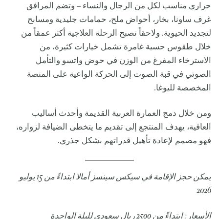
حراري مناسب لكل من الرجال والنساء – وتضم المرافق
غرف ساونا، بخار، أحواض ملح، حمامات جليدية ومسابح
لتجديد الحيوية. ولاحقاً تصبح الرحلة العلاجية أكثر عمقاً من
خلال طقوس حسية غامرة تشمل خيارات كثيرة، من
الاسترخاء المفرغ من الوزن في حوض واتسو والتأمل
الصوتي في قبة الصوت إلى الحركة الواعية على المنصة
المخصصة لليوغا.
ومن خلال دمج العمارة العربية القديمة وأحدث أساليب
العافية، يهدف المنتجع إلى تقديم ما يتخطى الضيافة لزواره،
فهو مصمم لإعادة تأهيل قدراتهم بشكل جذري.
يمكن حجز الإقامة في سيكس سينسز أمالا ابتداءً من 15 يوليو
2026
الأسعار: ابتداءً من 2500 ريال سعودي لليلة الواحدة