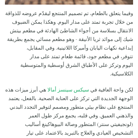
وفيما يتعلق بالطعام، تم تصميم المنتجع ليقدّم عروضه للذواقة
من خلال تجربة تمتد على مدار اليوم. وهكذا يمكن الضيوف
الانتقال بسلاسة من أجواء الشاطئ الهادئة في مطعم بيتش
شيك إلى موائد ثريا الأنيقة - وهو مطعم مسائي يجمع بطريقة
إبداعية نكهات اليابان وأميركا اللاتينية. وفي المقابل،
تتوفر، في مطعم جود، قائمة طعام تمتد على مدار
اليوم وتركز على الأطباق الشرق أوسطية والمتوسطية
الكلاسيكية.
لكن واحة العافية في
سيكس سينسز أمالا
هي أبرز ميزات هذه
الوجهة الجديدة التي تركز على العناية الصحية. بالفعل، يعتمد
المنتجع على نظام بيئي متطور ومصمم لتوفير التجدد البدني
والذهني العميق. وفي قلبه، يجمع مركز طول العمر
(لونجيفيتي سنتر) المتطور وصالة البيوهاكينغ أساليب
التشخيص العيادي والعلاج بالتبريد بالاعتماد على تيار