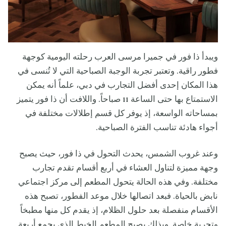
ويبدأ ذا فور في جميرا مرسى العرب رحلته اليومية كوجهة
فطور راقية. وتعتبر تجربة الوجبة الصباحية التي لا تُنسى في
هذا المكان إحدى أفضل التجارب في دبي، علماً أنه يمكن
الاستمتاع بها حتى الساعة 11 صباحاً. واللافت أن ذا فور يتميز
بمساحاته الواسعة، إذ يوفر كل قسم إطلالات مختلفة في
أجواء هادئة تناسب الفترة الصباحية.
وعند غروب الشمس، يحدث التحول في ذا فور، حيث يصبح
وجهة مميزة لتناول العشاء في أربع أقسام تقدم تجارب
مختلفة. وفي هذه الحالة يتحول المطعم إلى مركز اجتماعي
نابض بالحياة. فبعد اتصالها خلال موعد الفطور، تصبح هذه
الأقسام منفصلة بعد حلول الظلام، إذ يقدم كل منها مطبخاً
وتجربة خاصة. وبذلك يصبح المطعم الخيط الذي يجمع أربعة