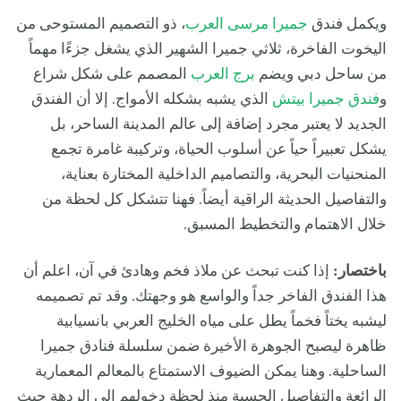
ويكمل فندق
جميرا مرسى العرب
، ذو التصميم المستوحى من
اليخوت الفاخرة، ثلاثي جميرا الشهير الذي يشغل جزءًا مهماً
من ساحل دبي ويضم
برج العرب
المصمم على شكل شراع
و
فندق جميرا بيتش
الذي يشبه بشكله الأمواج. إلا أن الفندق
الجديد لا يعتبر مجرد إضافة إلى عالم المدينة الساحر، بل
يشكل تعبيراً حياً عن أسلوب الحياة، وتركيبة غامرة تجمع
المنحنيات البحرية، والتصاميم الداخلية المختارة بعناية،
والتفاصيل الحديثة الراقية أيضاً. فهنا تتشكل كل لحظة من
خلال الاهتمام والتخطيط المسبق.
باختصار:
إذا كنت تبحث عن ملاذ فخم وهادئ في آن، اعلم أن
هذا الفندق الفاخر جداً والواسع هو وجهتك. وقد تم تصميمه
ليشبه يختاً فخماً يطل على مياه الخليج العربي بانسيابية
ظاهرة ليصبح الجوهرة الأخيرة ضمن سلسلة فنادق جميرا
الساحلية. وهنا يمكن الضيوف الاستمتاع بالمعالم المعمارية
الرائعة والتفاصيل الحسية منذ لحظة دخولهم إلى الردهة حيث