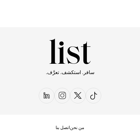
سافر. استكشف. تعرَّف.
من نحن
اتصل بنا