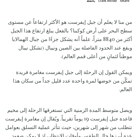
Share
Mode
Dark
يحفظ
من منا لا يعلم أن جبل إيفرست هو الأكثر ارتفاعاً عن مستوى
سطح البحر على أرض كوكبنا؟ بالفعل يبلغ ارتفاع هذا الجبل
أكثر من 8840 متراً، علماً أنه يشكل جزءًا من جبال الهمالايا
ويقع عند الحدود الفاصلة بين الصين ونيبال (تشكل نيبال
موطناً لثمانٍ من أعلى قمم العالم).
ويمكن القول إن الرحلة إلى جبل إيفرست مغامرة فريدة
تمكّن من خوضها لمرة واحدة عدد قليل جداً من سكان هذا
العالم.
ويصل متوسط المدة الزمنية التي تستغرقها الرحلة إلى مخيم
قاعدة جبل إيفرست 19 يوماً تقريباً. ويُقال إن مغامرة إيفرست
تتطلب من شهر إلى شهرين، حيث تتأثر عملية التسلق بعوامل
عدة أبرزها حال الطقس وأوقات الانتظار، إذ لا يمكن صعود