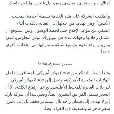
أمثال أوبرا وينفري، جيف بيزوس، بيل غيتس، وإيلون ماسك.
وأطلقت الشركة على هذه الخدمة تسمية "خدمة المخلب
الأبيض"، وهي تهدف من خلالها إلى العناية بالكلاب أثناء
السفر، من موعد الإقلاع حتى لحظة الوصول. ومن المتوقع أن
تشمل رحلاتها وجهات عدة هي نيويورك، لوس أنجلوس، لندن
وباريس. وقد تقوم بتوسيع شبكة مساراتها إلى محطات أخرى
لاحقاً.
المصدر: إنستغرام barkai
وتبدأ أسعار التذاكر من 6000 دولار أميركي للمسافرين داخل
الولايات المتحدة الأميركية، وتصل إلى 8000 دولار أميركي
للرحلات العابرة للمحيط الأطلسي. ورغم ارتفاع الكلفة، إلا أن
السعر يشمل المُرافق البشري أيضاً. ويعني هذا أن شركة بارك
إير لا تهدف إلى ضمان راحة بال المسافر فقط، بل إلى تأمين
سفر فاخر له ولصديقه ذي الفراء أيضاً.