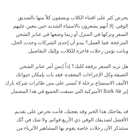
يحرص كثر على اقتناء الكلاب ويصفون كلاً منها بالصديق
الوفي. إلا أنهم يشعرون بالاستياء الشديد حين يتعين عليهم
السفر وتركها في المنزل أو ربما وضعها في عنابر الشحن
المزعجة. فما العمل؟ يبدو أن إحدى الشركات وجدت الحل،
وباتت تؤمن رحلات فاخرة للكلاب، وإليك التفاصيل.
هل تريد السفر برفقة كلبك؟ إذاً إنسَ أمر عنابر الشحن
الضيقة وكل الإجراءات المعقدة. فقد بات بإمكان حيوانك
الأليف الاستمتاع برحلة لا تُنسى على متن طائرات شركة بارك
إير Bark Air الأميركية التي سبقت الجميع في هذا المضمار.
قد يفاجئك هذا الخبر وقد يعجبك، فأنت تحرص على تقديم
الأفضل لصديقك الوفي ذي الأربع قوائم. ولا شك في أنّك
ستتذكر الآن رحلات خاصة يقوم بها المشاهير الأثرياء من