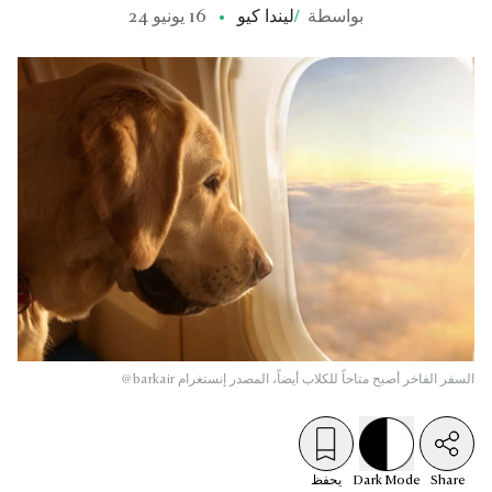
بواسطة
/
ليندا كيو
16 يونيو 24
السفر الفاخر أصبح متاحاً للكلاب أيضاً، المصدر إنستغرام barkair@
Share
Mode
Dark
يحفظ