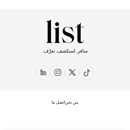
سافر. استكشف. تعرَّف.
من نحن
اتصل بنا