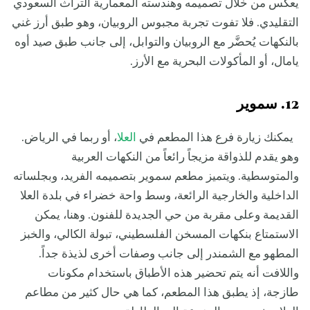
يعكس من خلال تصميمه وهندسته المعمارية التراث السعودي
التقليدي. فلا تفوت تجربة مجبوس الروبيان، وهو طبق أرز غني
بالنكهات يُحضَّر مع الروبيان والتوابل، إلى جانب طبق صيد أوه
يامال، أو المأكولات البحرية مع الأرز.
12. سموير
يمكنك زيارة فرع هذا المطعم في
العلا
، أو ربما في الرياض.
وهو يقدم للذواقة مزيجاً رائعاً من النكهات العربية
والمتوسطية. ويتميز مطعم سموير بتصميمه الفريد، وبجلساته
الداخلية والخارجية الرائعة، وسط واحة خضراء في بلدة العلا
القديمة وعلى مقربة من حي الجديدة للفنون. وهنا، يمكن
الاستمتاع بنكهات المسخن الفلسطيني، تبولة الكالي، والخبز
المطهو مع الشمندر إلى جانب وصفات أخرى لذيذة جداً.
واللافت أنه يتم تحضير هذه الأطباق باستخدام مكونات
طازجة، إذ يطبق هذا المطعم، كما هي حال كثير من مطاعم