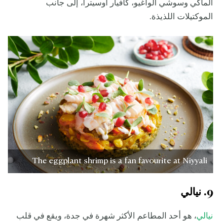
الماكي وسوشي الواغيو، كافيار أوسيترا، إلى جانب
الموكتيلات اللذيذة.
The eggplant shrimp is a fan favourite at Niyyali
9. نيالي
نيالي
، هو أحد المطاعم الأكثر شهرة في جدة، ويقع في قلب