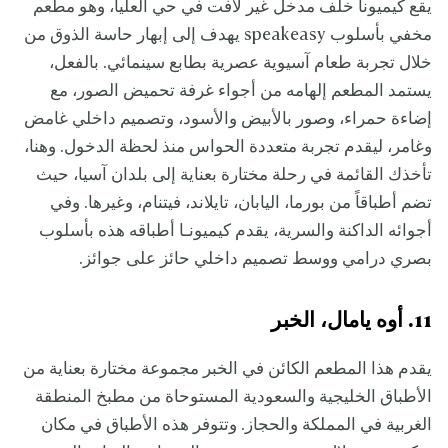
يقع كيميونا خلف مدخل غير لافت في حي العليا، وهو مطعم
مخفي بأسلوب speakeasy يهدف إلى إبهار حاسة الذوق من
خلال تجربة طعام آسيوية عصرية بطابع سينمائي. بالفعل،
يستمد المطعم إلهامه من أجواء غرفة تحميض الصور، مع
إضاءة حمراء، وصور بالأبيض والأسود، وتصميم داخلي غامض
وغامر، ليقدم تجربة متعددة الحواس منذ لحظة الدخول. وهنا،
تأخذك القائمة في رحلة مختارة بعناية إلى بلدان آسيا، حيث
تضم أطباقاً من بورما، اليابان، تايلاند، فيتنام، وغيرها. وفي
أجوائه الداكنة والسرية، يقدم كيميونـا أطباقه هذه بأسلوب
بصري درامي ووسط تصميم داخلي حائز على جوائز.
11. أوه يامال، الخبر
يقدم هذا المطعم الكائن في الخبر مجموعة مختارة بعناية من
الأطباق الخليجية والسعودية المستوحاة من مطبخ المنطقة
الغربية في المملكة والحجاز. وتتوفر هذه الأطباق في مكان