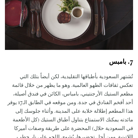
7. بامبس
تُشتهر السعودية بأطباقها التقليدية، لكن أيضاً بتلك التي
تعكس ثقافات الطهو العالمية. وهو ما يظهر من خلال قائمة
مطعم الستيك الأرجنتيني، بامباس، الكائن في فندق أصيلة،
أحد أفخم الفنادق في جدة. ومن موقعه في الطابق الـ17 يوفر
هذا المطعم إطلالة خلابة على المدينة. وأثناء جلوسك إلى
مائدته يمكنك الاستمتاع بتناول أطباق الستيك (كل الأطعمة
في السعودية حلال) المحضرة على طريقة وصفات أميركا
اللاتينية. ومن أجل تحضيرها، يُشوى اللحم على نار حطب