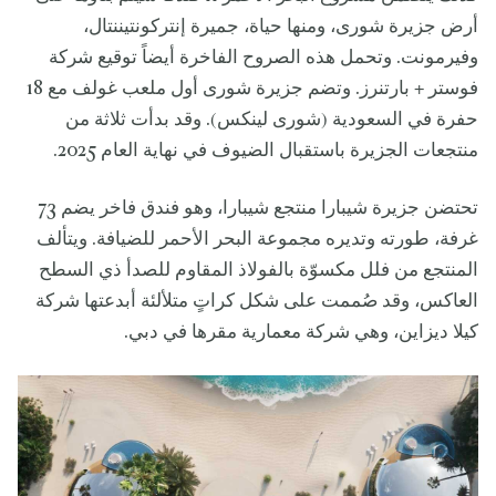
أرض جزيرة شورى، ومنها حياة، جميرة إنتركونتيننتال،
وفيرمونت. وتحمل هذه الصروح الفاخرة أيضاً توقيع شركة
فوستر + بارتنرز. وتضم جزيرة شورى أول ملعب غولف مع 18
حفرة في السعودية (شورى لينكس). وقد بدأت ثلاثة من
منتجعات الجزيرة باستقبال الضيوف في نهاية العام 2025.
تحتضن جزيرة شيبارا منتجع شيبارا، وهو فندق فاخر يضم 73
غرفة، طورته وتديره مجموعة البحر الأحمر للضيافة. ويتألف
المنتجع من فلل مكسوّة بالفولاذ المقاوم للصدأ ذي السطح
العاكس، وقد صُممت على شكل كراتٍ متلألئة أبدعتها شركة
كيلا ديزاين، وهي شركة معمارية مقرها في دبي.