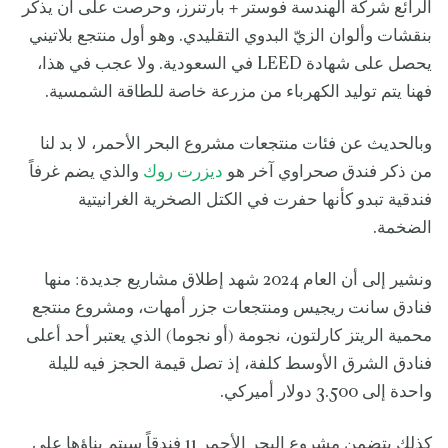
الرائع شركة الهندسة فوستر + بارتنرز، وحرصت على أن يذكّر
بنقشات وألوان الزيّ البدوي التقليدي. وهو أول منتجع بلاتيني
يحصل على شهادة LEED في السعودية. ولا عجب في هذا،
فهنا يتم توليد الكهرباء من مزرعة خاصة للطاقة الشمسية.
وبالحديث عن فئات منتجعات مشروع البحر الأحمر، لا بد لنا
من ذكر فندق صحراوي آخر هو
ديزرت روك
والذي يضم غرفاً
فندقية تبدو كأنها حفرت في الكتل الصخرية الغرانيتية
الضخمة.
ونشير إلى أن العام 2024 شهد إطلاق مشاريع جديدة: منها
فنادق سانت ريجيس ومنتجعات جزر أمهات، ومشروع منتجع
محمية الريتز كارلتون، نجومة (أو نجوما) الذي يعتبر أحد أعلى
فنادق الشرق الأوسط كلفة، إذ تصل قيمة الحجز فيه لليلة
واحدة إلى 3.500 دولار أميركي.
كذلك يتضمن مشروع البحر الأحمر 11 فندقاً سيتم بناؤها على