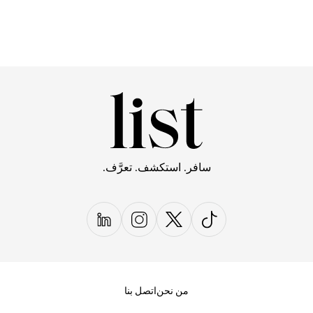
سافر. استكشف. تعرَّف.
من نحن
اتصل بنا