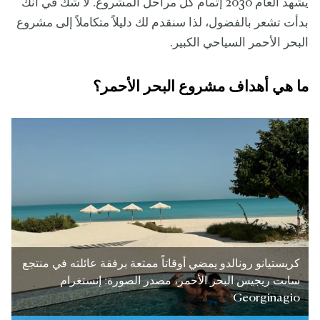
يشهد العام 2030 إتمام كل مراحل المشروع. لا شك في أنّك
بدأت تشعر بالفضول، لذا سنقدم لك دليلاً متكاملاً إلى مشروع
البحر الأحمر السياحي الكبير.
ما هي أهداف مشروع البحر الأحمر؟
كريستيانو رونالدو يمضي أوقاتاً ممتعة برفقة عائلته في منتجع
سانت ريجيس البحر الأحمر، مصدر الصورة: إنستغرام
Georginagio