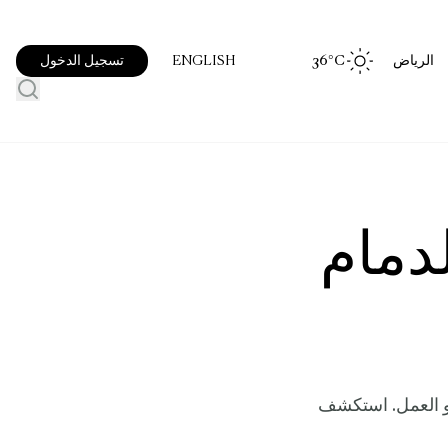
الرياض
°C
36
تسجيل الدخول
ENGLISH
ي الدمام
 أو العمل. استكشف