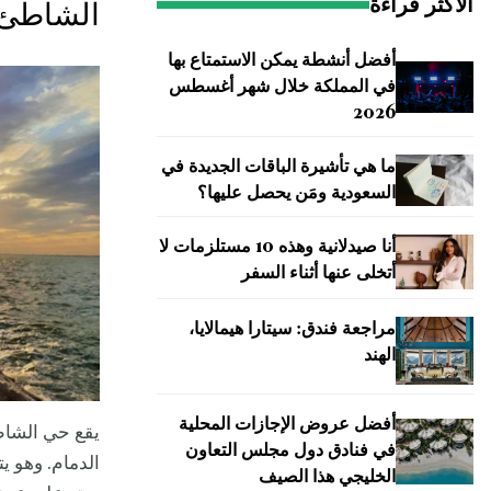
الأكثر قراءة
الشاطئ
أفضل أنشطة يمكن الاستمتاع بها
في المملكة خلال شهر أغسطس
2026
ما هي تأشيرة الباقات الجديدة في
السعودية ومَن يحصل عليها؟
أنا صيدلانية وهذه 10 مستلزمات لا
أتخلى عنها أثناء السفر
مراجعة فندق: سيتارا هيمالايا،
الهند
أفضل عروض الإجازات المحلية
يقع حي الشاطئ
في فنادق دول مجلس التعاون
الدمام. وهو ي
الخليجي هذا الصيف