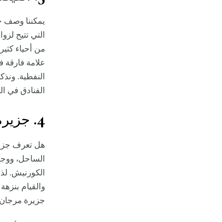
يمكننا وصف حي
التي تتيح لزوا
من أحياء كثير
علامة فارقة ف
النفطية. ونذكر
الفنادق في ا
4. جزيرة المرجان
هل تعرف جزير
الساحل، ووجهة
الكورنيش. لذ
والقيام بنزهة
جزيرة مرجان ل