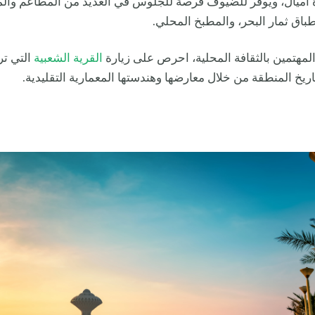
 أميال، ويوفر للضيوف فرصة للجلوس في العديد من المطاعم وال
اق ثمار البحر، والمطبخ المحلي.
لمهتمين بالثقافة المحلية، احرص على زيارة
القرية الشعبية
التي تر
يخ المنطقة من خلال معارضها وهندستها المعمارية التقليدية.