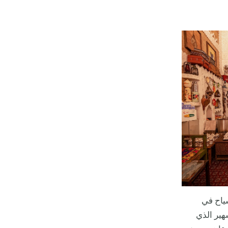
ياح في
هير الذي