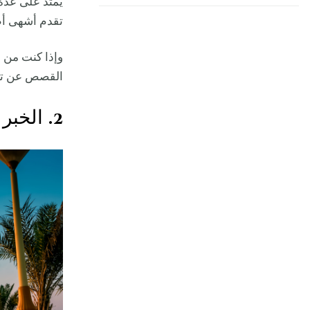
يمتد على عدة
تقدم أشهى أطب
وإذا كنت من ا
القصص عن تار
2. الخبر