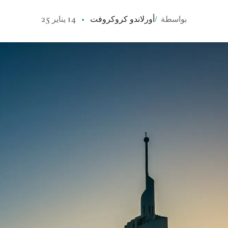
بواسطة
/
أورلاندو كروكروفت
14 يناير 25