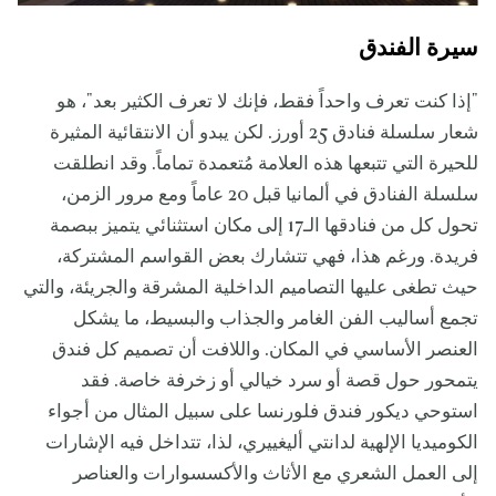
سيرة الفندق
"إذا كنت تعرف واحداً فقط، فإنك لا تعرف الكثير بعد"، هو
شعار سلسلة فنادق 25 أورز. لكن يبدو أن الانتقائية المثيرة
للحيرة التي تتبعها هذه العلامة مُتعمدة تماماً. وقد انطلقت
سلسلة الفنادق في ألمانيا قبل 20 عاماً ومع مرور الزمن،
تحول كل من فنادقها الـ17 إلى مكان استثنائي يتميز ببصمة
فريدة. ورغم هذا، فهي تتشارك بعض القواسم المشتركة،
حيث تطغى عليها التصاميم الداخلية المشرقة والجريئة، والتي
تجمع أساليب الفن الغامر والجذاب والبسيط، ما يشكل
العنصر الأساسي في المكان. واللافت أن تصميم كل فندق
يتمحور حول قصة أو سرد خيالي أو زخرفة خاصة. فقد
استوحي ديكور فندق فلورنسا على سبيل المثال من أجواء
الكوميديا الإلهية لدانتي أليغييري، لذا، تتداخل فيه الإشارات
إلى العمل الشعري مع الأثاث والأكسسوارات والعناصر