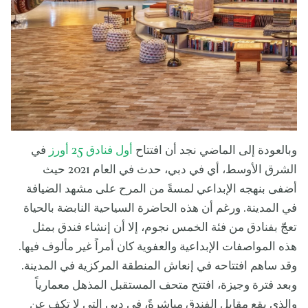
وبالعودة إلى الماضي نجد أن افتتاح
أول فنادق 25 أورز
في
الشرق الأوسط، أي في دبي، حدث في العام 2021 حيث
أضفى بنهجه الإبداعي لمسةً من المرح على مشهد الضيافة
في المدينة. ورغم أن هذه الحاضرة السياحية النابضة بالحياة
تعجّ بفنادق من فئة الخمس نجوم، إلا أن إنشاء فندق بمثل
هذه المواصفات الإبداعية والعفوية كان أمراً غير مألوف فيها.
وقد ساهم افتتاحه في إنعاش المنطقة المركزية في المدينة.
وبعد فترة وجيزة، افتتح متحف المستقبل المذهل معمارياً
والذي يقع مقابل الفندق مباشرةً، في دبي التي لا تكف عن