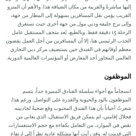
إليها مباشرةً والقريبة من مكان الضيافة هذا. والأهم أن المترو
القريب يؤمن نقل المسافرين بسهولة إلى المطار من جهة،
وإلى برج خليفة ودبي مول من جهة أخرى حيث تستغرق
الرحلة 15 دقيقة فقط. وبالطبع، يُعد متحف المستقبل عامل
الجذب الرئيسي هنا، إلا أن المسافرين من أجل العمل يقضون
معظم أوقاتهم في الفندق حين يستضيف مركز دبي التجاري
العالمي المجاور أحد المعارض أو المؤتمرات العالمية الدورية.
الموظفون
انسجاماً مع أجواء سلسلة الفنادق المميزة جداً، يتسم
الموظفون بالود والحيوية والقدرة على التواصل. ورغم هذا،
شعرتُ أحياناً بأن هذا الفندق المحبوب وقع ضحيةً لجاذبيته.
فخلال إقامتي، لم يتمكن فريق الاستقبال، الذي يعاني من
نقص في الموارد، من التعامل بكفاءة مع حجم الاستفسارات
التي قدمت له. وقد رأيت أنها مشكلة عادية نظراً إلى ارتفاع