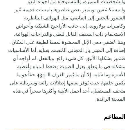
والشخصيات المميزة، والمستوحاة من أجواء البدو
والمستكشفين. ويتميز بعض عناصرها بلمسات قديمة تُثير
الشعور بالحنين إلى الماضي، مثل الهواتف التناظرية
وكاميرات بولارويد، إلى جانب الأراجيح الشبكية وأحواض
الاستحمام ذات السقف القابل للطي والدراجات الهوائية.
وهنا، تُضفي دمى الإبل المحشوة لمسةً لطيفة على المكان،
إضافة إلى الميني بار المجاني المُصمم بعناية. أما الأساسيات
فتتميز بشكلها الأنيق. كل شيء رائع، وبالفعل، لم أواجه أي
مشكلة في ما يتعلق بعزل الصوت وضغط المياه وأغطية
الأسرة وما شابه. إلا أن ما يُميز الغرف الـ 434 حقاً هو ما
يكمن خلفها، حيث يُوفر بعضها إطلالات رائعة وسريالية على
متحف المستقبل، أحد أجمل الأبنية وأكثرها سحراً في هذه
المدينة الرائدة.
المطاعم