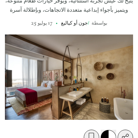
يتيح لك عيش تجربة استثنائية، ويوفر خيارات طعام متنوعة،
ويتميز بأجواء إبداعية متعددة الاتجاهات، وبإطلالة آسرة
بواسطة
/
جون أو كياليغ
17 يوليو 25