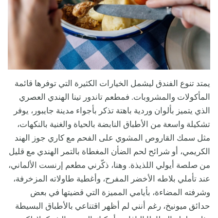
يمتد تنوع الفندق ليشمل الخيارات الكثيرة التي توفرها قائمة
المأكولات والمشروبات. فمطعم تاندور تينا الهندي العصري
الذي يتميز بألوان وردية باهتة تذكر بأجواء مدينة جايبور، يوفر
تشكيلة واسعة من الأطباق النابضة بالحياة والغنية بالنكهات،
مثل سمك القاروص المشوي على الفحم مع كاري جوز الهند
الكريمي، أو شرائح لحم الضأن المغطاة بالتمر الهندي مع قليل
من صلصة أيولي اللذيذة. وهنا، ذكّرني مطعم إرنست الألماني،
عند تأملي بلاطه الأخضر المفرح، وأغطية طاولاته المزخرفة،
وشرفته المضاءة، بأيامي المميزة التي قضيتها في بعض
حدائق ميونيخ، رغم أنني لم أظهر اقتناعي بالأطباق البسيطة