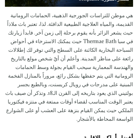
هي موطن للتراسات الجورجية الذهبية، الحمامات الرومانية
القديمة، والمياه العلاجية الطبيعية الدافئة. لذا، تعتبر باث ملاذاً
حيث يشعر الزائر بأنه يقوم برحلة إلى زمن آخر. فابدأ زيارتك
في سبا Thermae Bath حيث يمكنك الاسترخاء في أحواض
السباحة البخارية الكائنة على السطح والتي توفر لك إطلالات
رائعة على مناظر المدينة. وأعلم أن أيّ شخص مولع بالتاريخ
والهندسة المعمارية سيحب القيام بجولة وسط الحمامات
الرومانية التي يتم حفظها بشكل رائع، مروراً بالمنازل الفخمة
المبنية على مدرجات في رويال كريسنت، وبالطبع بجسر
بولتيني الذي يعود بتاريخه إلى القرن الـ18. وتذكر أن صيف باث
يعتبر الوقت المناسب لقضاء أوقات ممتعة في منتزه فيكتوريا
الملكي حيث يمكن القيام بنزهة على العشب أو على الشوارع
الواسعة المحاطة بالأشجار.