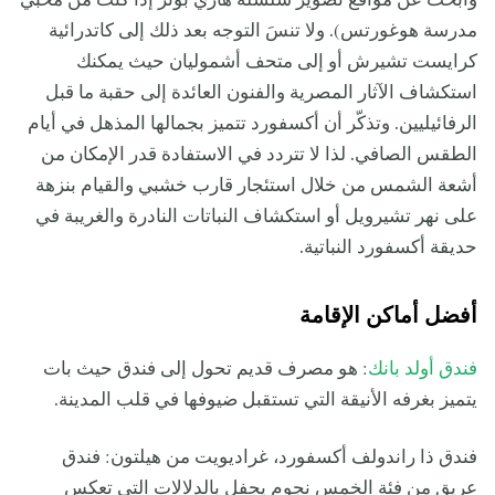
وابحث عن مواقع تصوير سلسلة هاري بوتر إذا كنت من محبي
مدرسة هوغورتس). ولا تنسَ التوجه بعد ذلك إلى كاتدرائية
كرايست تشيرش أو إلى متحف أشموليان حيث يمكنك
استكشاف الآثار المصرية والفنون العائدة إلى حقبة ما قبل
الرفائيليين. وتذكّر أن أكسفورد تتميز بجمالها المذهل في أيام
الطقس الصافي. لذا لا تتردد في الاستفادة قدر الإمكان من
أشعة الشمس من خلال استئجار قارب خشبي والقيام بنزهة
على نهر تشيرويل أو استكشاف النباتات النادرة والغريبة في
حديقة أكسفورد النباتية.
أفضل أماكن الإقامة
فندق أولد بانك
: هو مصرف قديم تحول إلى فندق حيث بات
يتميز بغرفه الأنيقة التي تستقبل ضيوفها في قلب المدينة.
فندق ذا راندولف أكسفورد، غراديويت من هيلتون: فندق
عريق من فئة الخمس نجوم يحفل بالدلالات التي تعكس