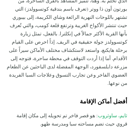
الذي تحلم به. وهنا، تتميز المشاهد بالقرى الساحرة، من
بورتون أون ذا ووتر (تعرف باسم بندقية كوتسوولدز) التي
تشتهر باللوحات النهرية الرائعة وشاي الكريمة، إلى بيبوري
حيث تنتشر الأكواخ الغريبة وترتفع قلعة كومب، والتي تُعرف
بأنها القرية الأكثر جمالاً في إنكلترا. بالفعل، تمثل زيارة
كوتسوولدز جولة حقيقية في الريف. إذاً احرص على القيام
برحلة هايكنغ، واستعد لاستكشاف مختلف الأماكن سيراً على
الأقدام. أما إذا أردت التوقف في محطة ساحرة، فتوجه إلى
مزرعة دايلسفورد، الوجهة المفضلة لدى الباحثين عن الطعام
العضوي الفاخر وعن تجارب التسوق وعلاجات السبا الفريدة
من نوعها.
أفضل أماكن الإقامة
ثايم، ساوثروب
: هو قصر فاخر تم تحويله إلى مكان إقامة
قروي حيث تضم مساحته سبا ومدرسة طهو.