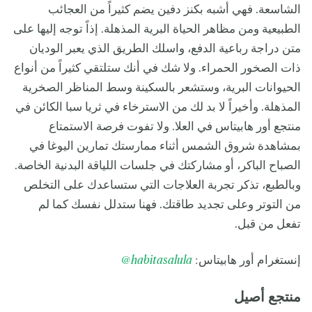
الشاسعة. فهي أشبه بكنز دفين يضم كثيراً من العجائب
الطبيعية ومن مظاهر الحياة البرية المذهلة. إذاً توجه إليها على
متن دراجة رباعية الدفع، واسلك الطريق الذي يعبر الوديان
ذات الصخور الحمراء. ولا شك في أنك ستلتقي كثيراً من أنواع
الحيوانات البرية، وستشعر بالسكينة وسط المناظر الصخرية
المذهلة. وأخيراً لا بد لك من الاسترخاء في ثريا سبا الكائن في
منتجع أور هابيتاس في العلا. ولا تفوت فرصة الاستمتاع
بمشاهدة شروق الشمس أثناء ممارستك تمارين اليوغا في
الصباح الباكر، أو مشاركتك في جلسات اللياقة البدنية الخاصة.
وبالطبع، تذكر تجربة العلاجات التي ستساعدك على التخلص
من التوتر وعلى تجديد طاقتك. فهنا ستدلل نفسك كما لم
تفعل من قبل.
إنستغرام أور هابيتاس:
alula
habitas
@
منتجع أصيل