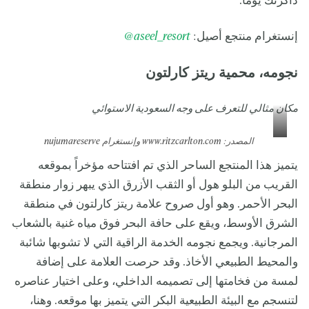
ذاكرتك يوماً.
إنستغرام منتجع أصيل:
aseel_resort
@
نجومه، محمية ريتز كارلتون
مكان مثالي للتعرف على وجه السعودية الاستوائي
المصدر: www.ritzcarlton.com وإنستغرام
nujumareserve
يتميز هذا المنتجع الساحر الذي تم افتتاحه مؤخراً بموقعه
القريب من البلو هول أو الثقب الأزرق الذي يبهر زوار منطقة
البحر الأحمر. وهو أول صروح علامة ريتز كارلتون في منطقة
الشرق الأوسط، ويقع على حافة البحر فوق مياه غنية بالشعاب
المرجانية. ويجمع نجومه الخدمة الراقية التي لا تشوبها شائبة
والمحيط الطبيعي الأخاذ. وقد حرصت العلامة على إضافة
لمسة من فخامتها إلى تصميمه الداخلي، وعلى اختيار عناصره
لتنسجم مع البيئة الطبيعية البكر التي يتميز بها موقعه. وهنا،