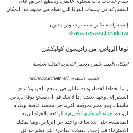
يقدم علاجات ذات مستوى عالمي. وبالطبع احرص على
المشاركة في جلسات اليوغا التي تنظم في محيط هذا المكان.
إنستغرام سيكس سينسز ساوثرن ديون:
sixsensessoutherndunes@
نوفا الرياض، من راديسون كوليكشن
المكان الأفضل للمرح ولعيش التجارب العائلية الخاصة
المصدر: إنستغرام
radissoncollectionriyadh
ربما تخطط لقضاء وقت عائلي في منتجع فاخر، ولا تنوي
السفر إلى وجهة بعيدة. إذاً لا شك في أن منتجع نوفا الرياض
يناسبك. وهو يتميز بموقعه الفريد في محمية خاصة، ويقدم
لرواده
أجواء السفاري الأفريقية
الرائعة والحياة البرية
المدهشة، على بعد ساعة واحدة عن الرياض. وهنا يمكنك
الاسترخاء في إحدى الفيلات الفاخرة التي تضم حدائق