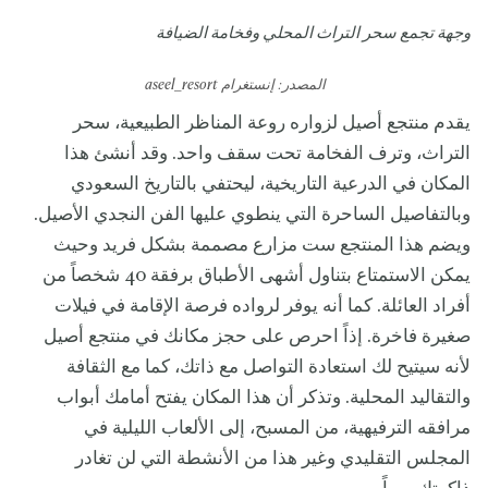
وجهة تجمع سحر التراث المحلي وفخامة الضيافة
المصدر: إنستغرام
aseel_resort
يقدم منتجع أصيل لزواره روعة المناظر الطبيعية، سحر
التراث، وترف الفخامة تحت سقف واحد. وقد أنشئ هذا
المكان في الدرعية التاريخية، ليحتفي بالتاريخ السعودي
وبالتفاصيل الساحرة التي ينطوي عليها الفن النجدي الأصيل.
ويضم هذا المنتجع ست مزارع مصممة بشكل فريد وحيث
يمكن الاستمتاع بتناول أشهى الأطباق برفقة 40 شخصاً من
أفراد العائلة. كما أنه يوفر لرواده فرصة الإقامة في فيلات
صغيرة فاخرة. إذاً احرص على حجز مكانك في منتجع أصيل
لأنه سيتيح لك استعادة التواصل مع ذاتك، كما مع الثقافة
والتقاليد المحلية. وتذكر أن هذا المكان يفتح أمامك أبواب
مرافقه الترفيهية، من المسبح، إلى الألعاب الليلية في
المجلس التقليدي وغير هذا من الأنشطة التي لن تغادر