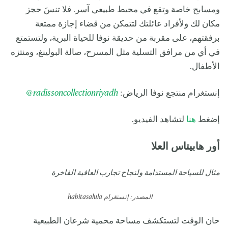
ومسابح خاصة وتقع في محيط طبيعي آسر. فلا تنسَ حجز
مكان لك ولأفراد عائلتك لتتمكن من قضاء إجازة ممتعة
برفقتهم، على مقربة من حديقة نوفا للحياة البرية، ولتستمتع
في أي من مرافق التسلية مثل المسرح، صالة البولينغ، ومنتزه
الأطفال.
إنستغرام منتجع نوفا الرياض:
radissoncollectionriyadh
@
إضغط
هنا
لتشاهد الفيديو.
أور هابيتاس العلا
مثال للسياحة المستدامة ولنجاح تجارب العافية الفاخرة
المصدر: إنستغرام
habitasalula
حان الوقت لتستكشف مساحة محمية شرعان الطبيعية