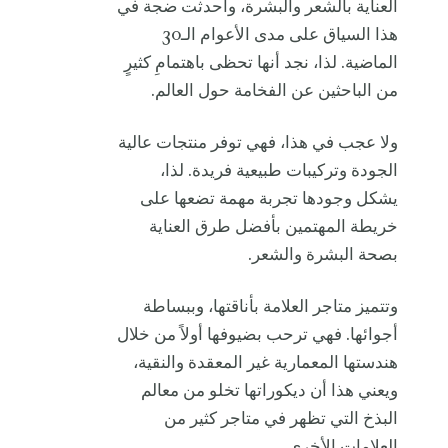
العناية بالشعر والبشرة، وأحدثت ضجة في
هذا السياق على مدى الأعوام الـ30
الماضية. لذا، نجد أنها تحظى باهتمامِ كثيرٍ
من الباحثين عن الفخامة حول العالم.
ولا عجب في هذا، فهي توفر منتجات عالية
الجودة وتركيبات طبيعية فريدة. لذا،
يشكل وجودها تجربة مهمة تضعها على
خريطة المهتمين بأفضل طرق العناية
بصحة البشرة والشعر.
وتتميز متاجر العلامة بأناقتها، وببساطة
أجوائها. فهي ترحب بضيوفها أولاً من خلال
هندستها المعمارية غير المعقدة والنقية،
ويعني هذا أن ديكوراتها تخلو من معالم
البذخ التي تظهر في متاجر كثير من
العلامات الأخرى.