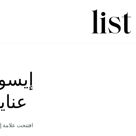
إيسو
عناي
افتتحت علامة إ