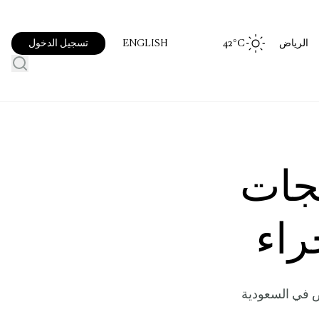
الرياض
°C
42
تسجيل الدخول
ENGLISH
جات
راء
ض في السعودية