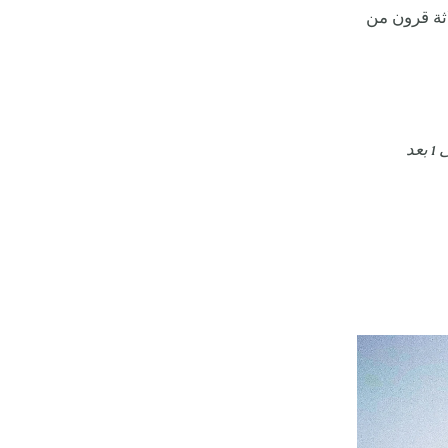
اثة قرون من
تم تنظيمه من 19 فبراير حتى 6 مارس، وفتح أبوابه أمام الزوار يومياً من 10 مساءً حتى 1 بعد