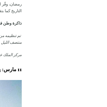
رمضان، وفّر ا
التاريخ كما بت
ذاكرة وطن ف
منتصف الليل
مركز الملك عب
11 مارس: يوم العلم السعودي