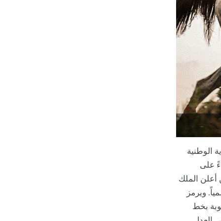
 للراية الوطنية
ءً على
م 2023، علماً أنه يحيي ذكرى أحد أيام العام 1937 حين أعلن الملك
اً. ويرمز
توبة بخط
ني العدل