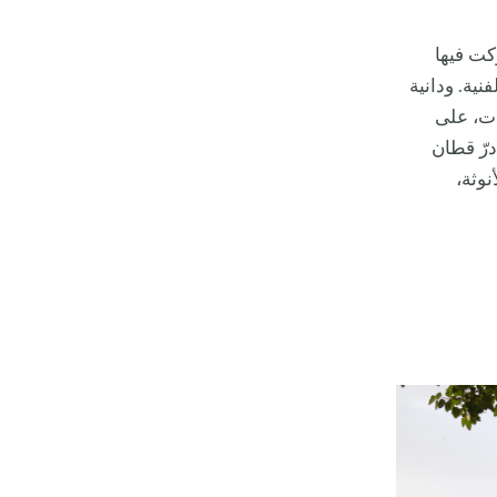
كت فيها
نية. ودانية
ات، على
درّ قطان
نوثة،