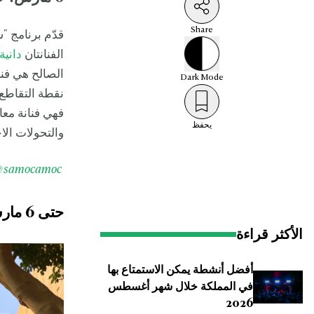
Share
قدّم برنامج "
الفنانتان
دانية
الصالح هي فن
Dark
Mode
نقطة التقاطع 
فهي فنانة معاص
يحفظ
والتحولات الا
@
samocamoc
حتى 6 مارس: ذاكرة الوطن
الأكثر قراءة
أفضل أنشطة يمكن الاستمتاع بها
في المملكة خلال شهر أغسطس
2026