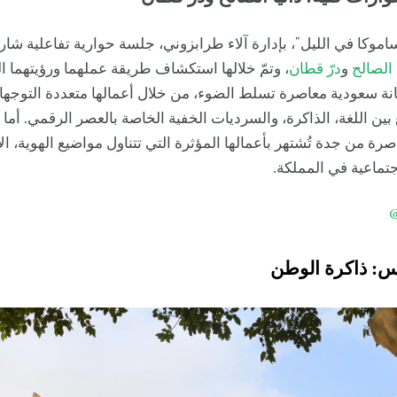
ساموكا في الليل"، بإدارة آلاء طرابزوني، جلسة حوارية تفاعلية شار
 الصالح
و
درّ قطان
، وتمّ خلالها استكشاف طريقة عملهما ورؤيتهما الف
انة سعودية معاصرة تسلط الضوء، من خلال أعمالها متعددة التوجه
بين اللغة، الذاكرة، والسرديات الخفية الخاصة بالعصر الرقمي. أما 
رة من جدة تُشتهر بأعمالها المؤثرة التي تتناول مواضيع الهوية، الأ
جتماعية في المملكة.