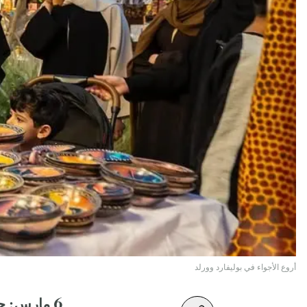
أروع الأجواء في بوليفارد وورلد
6 مارس: حوارات فنية: دانيا الصالح ودر قطان