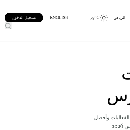
الرياض
°C
37
تسجيل الدخول
ENGLISH
ت
رس
 الفعاليات وأفضل
202