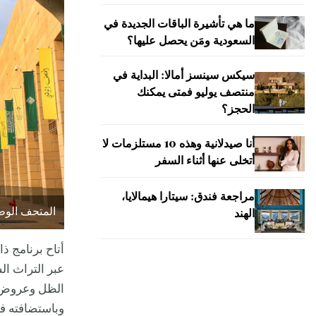
ما هي تأشيرة الباقات الجديدة في
السعودية ومَن يحصل عليها؟
سيكس سينسز أمالا: البداية في
منتصف يوليو فمتى يمكنك
الحجز؟
أنا صيدلانية وهذه 10 مستلزمات لا
أتخلى عنها أثناء السفر
مراجعة فندق: سيتارا هيمالايا،
المتحف الوطن
الهند
أتاح برنامج ذ
عبر التراث ا
الظل وعروض أ
وباستضافته فع