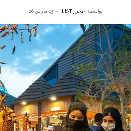
بواسطة
/
محرر LIST
25 مارس 26