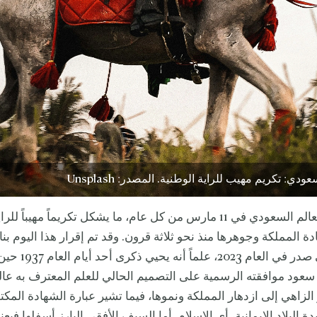
ودي: تكريم مهيب للراية الوطنية. المصدر: Unsplash
يحتفل بيوم العالم السعودي في 11 مارس من كل عام، ما يشكل تكريماً مهيباً
ة المملكة وجوهرها منذ نحو ثلاثة قرون. وقد تم إقرار هذا اليوم بنا
مرسوم ملكي صدر في العا
 سعود موافقته الرسمية على التصميم الحالي للعلم المعترف به عالمي
الزاهي إلى ازدهار المملكة ونموها، فيما تشير عبارة الشهادة المك
ة البلاد الإيمانية، أي الإسلام. أما السيف الأفقي البارز أسفلها فيع