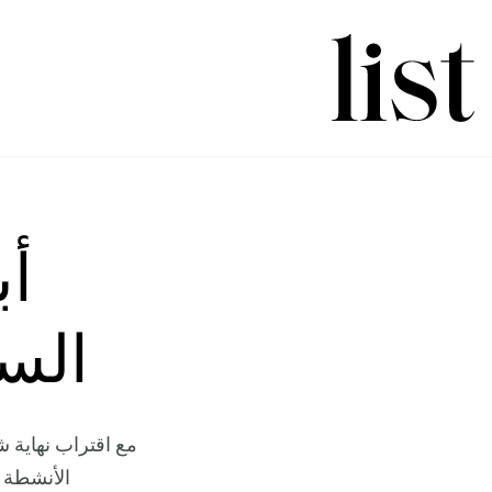
أب
الس
مع اقتراب نهاية ش
الأنشطة ا