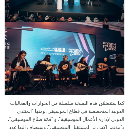
كما ستتضمّن هذه النسخة سلسلة من الحوارات والفعاليات
الدولية المتخصصة في قطاع الموسيقى، ومنها "المنتدى
الدولي لإدارة الأعمال الموسيقية"، و "قمّة صنّاع الموسيقى"،
و"مؤتمر إكس بي لمستقبل الموسيقى". وسيضاف إليها عدد