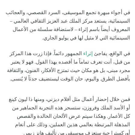
في أجواء مبهرة تجمع الموسيقى، السرد القصصي، والعجائب
السينمائية، يستعد مركز الملك عبد العزيز الثقافي العالمي –
المعروف أيضاً باسم إثراء – لاستضافة سلسلة من الأعمال
السينمائية التي لا مثيل لها في يوليو الجاري.
في الواقع، يفاجئ
إثراء
الجمهور دائماً. فإذا زرت هذا المركز
من قبل، أنت تعرف تماماً ما أقصده بهذا القول. فهو لا يعتبر
مجرد مبنى، بل هو مكان حيث تمتزج الأفكار، الفنون، والثقافة
بأفضل الطرق. واليوم، حان الوقت ليستضيف حدثاً لا يُنسى.
فمن خلال إحضار أعمال مثل أفلام ديزني، ومنها ذا ليون كينغ
أو الأسد الملك وفروزن، ستسحر هذه التجربة الجماهير من
كل الأعمار. وهكذا سيتم عرض الألحان الخالدة والقصص
المذهلة المرتبطة بعالمي هذين العملين، وذلك على أنغام
أوركسترا حية ستعزف موسيقى من تأليف هانز زيمر.