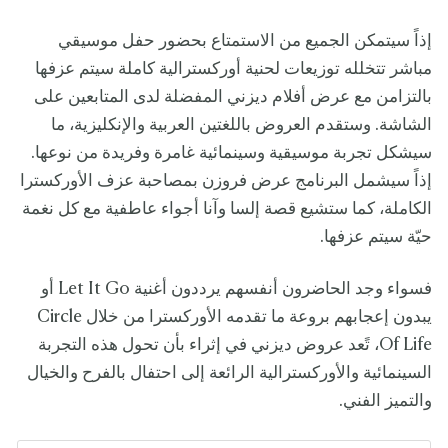
إذاً سيتمكن الجميع من الاستمتاع بحضور حفل موسيقي
مباشر تتخلله توزيعات لحنية أوركسترالية كاملة سيتم عزفها
بالتزامن مع عرض أفلام ديزني المفضلة لدى المتابعين على
الشاشة. وستقدم العروض باللغتين العربية والإنكليزية، ما
سيشكل تجربة موسيقية وسينمائية غامرة وفريدة من نوعها.
إذاً سيشمل البرنامج عرض فروزن بمصاحبة عزف الأوركسترا
الكاملة، كما ستشيع قصة إلسا وآنا أجواء عاطفية مع كل نغمة
حيّة سيتم عزفها.
فسواء وجد الحاضرون أنفسهم يرددون أغنية Let It Go أو
يبدون إعجابهم بروعة ما تقدمه الأوركسترا من خلال Circle
Of Life، تًعد عروض ديزني في إثراء بأن تحول هذه التجربة
السينمائية والأوركسترالية الرائعة إلى احتفال بالفرح والخيال
والتميز الفني.