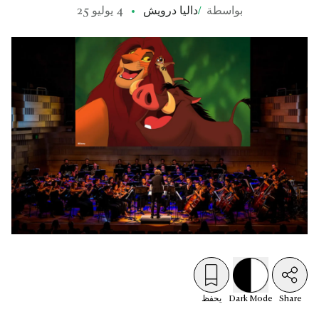
بواسطة
/
داليا درويش
4 يوليو 25
Share
Mode
Dark
يحفظ