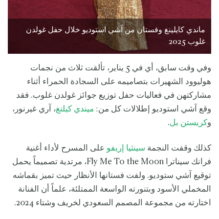
ماندي كايلينغ وفستان من آشي استوديو خلال حفل غولدن
غلوب 2025
وفي وقت سابق، أي في 5 يناير، تألقت ثلاث من نجمات
هوليوود الشهيرات بتصاميمه على السجادة الحمراء أثناء
مشاركتهن في فعاليات حفل توزيع جوائز غولدن غلوب. فقد
وقع آشي استوديو إطلالات كل من:
ميندي كيلنغ
، آري غيرنور،
و
كريستن بل
.
كذلك وقفت النجمة
سينثيا إريفو
على المسرح لأداء أغنية
فرانك سيناترا Fly Me To the Moon، مرتدية تصميماً يحمل
توقيع آشي ستوديو. ولفت فستانها الأنظار حيث تميز بقماشه
المخملي الأسود وبتنورته الواسعة الممتلئة، علماً أن الفنانة
اختارته من مجموعة المصمم السعودي لخريف وشتاء 2024.