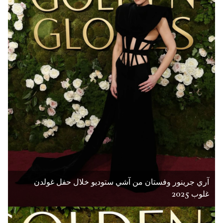
آري جرينور وفستان من آشي ستوديو خلال حفل غولدن
غلوب 2025