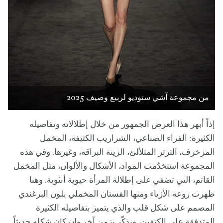
من مجموعة آشي ستوديو لربيع وصيف 2025
إذاً أبهر هذا العرض الجمهور من خلال إطلالاته وتفاصيله
الكثيرة: الفراء الصناعي، الشراريب الكثيفة، المخمل
المزخرف، الترتر المتلألئ، الزينة البراقة، وغيرها. وفي هذه
المجموعة استخدُمت المواد، الأشكال والألوان، مثل المخمل
القاتم، التي تضفي على إطلالة المرأة حيوية أنثوية. وهنا
ظهرت روعة الأزياء ومنها الفستان المخملي بلون البرغندي
المصمم على شكل قلب والذي يتميز بتفاصيله الكثيرة
المتدفقة على الكتفين، ويذكّر بزمن آخر وإن كان شكله حديثاً.