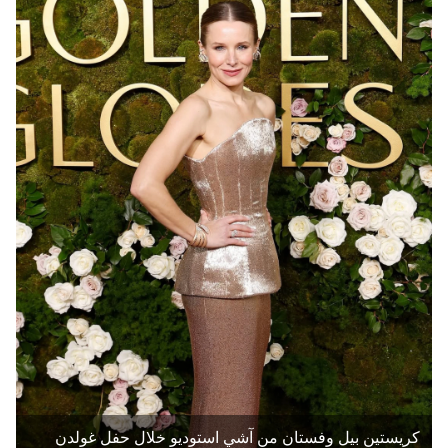
كريستين بيل وفستان من آشي استوديو خلال حفل غولدن