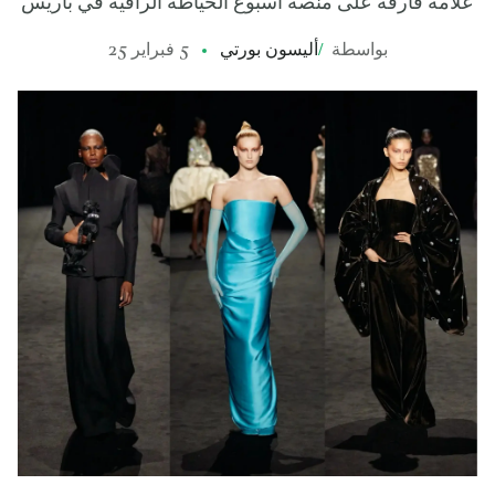
علامة فارقة على منصة أسبوع الخياطة الراقية في باريس
بواسطة
/
أليسون بورتي
5 فبراير 25