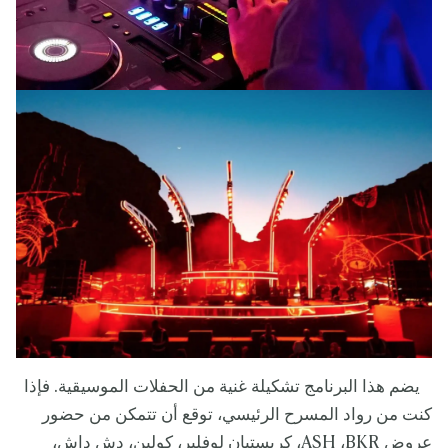
يضم هذا البرنامج تشكيلة غنية من الحفلات الموسيقية. فإذا
كنت من رواد المسرح الرئيسي، توقع أن تتمكن من حضور
عروض ASH ،BKR، كريستيان لوفلير، كولين، دش داش،