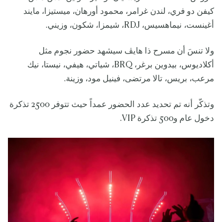
كيفن دو فري، لندن غرامر، محمود أورهان، ميستيزا، مايند
أغينست، نيماهسيس، RDJ، شيمزا، شكون، وزيني.
ولا تنسَ أن مسرح ذا هايڤ سيشهد حضور نجوم مثل
أكلاديوس، بيدوين برغر، BRQ، شياتي، هيفي، نيستا، نيك
مرعب، بريس، تالا مرتضى، فينيل مود، وزينة.
وتذكّر أنه تم تحديد عدد الحضور عمداً حيث تتوفر 2500 تذكرة
دخول عام و500 تذكرة VIP.