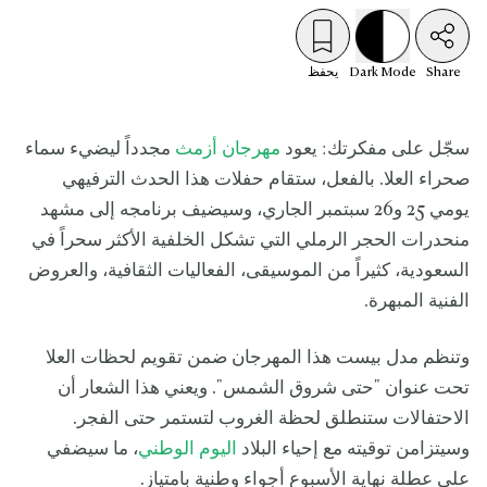
Share
Mode
Dark
يحفظ
سجّل على مفكرتك: يعود
مهرجان أزمث
مجدداً ليضيء سماء
صحراء العلا. بالفعل، ستقام حفلات هذا الحدث الترفيهي
يومي 25 و26 سبتمبر الجاري، وسيضيف برنامجه إلى مشهد
منحدرات الحجر الرملي التي تشكل الخلفية الأكثر سحراً في
السعودية، كثيراً من الموسيقى، الفعاليات الثقافية، والعروض
الفنية المبهرة.
وتنظم مدل بيست هذا المهرجان ضمن تقويم لحظات العلا
تحت عنوان "حتى شروق الشمس". ويعني هذا الشعار أن
الاحتفالات ستنطلق لحظة الغروب لتستمر حتى الفجر.
وسيتزامن توقيته مع إحياء البلاد
اليوم الوطني
، ما سيضفي
على عطلة نهاية الأسبوع أجواء وطنية بامتياز.