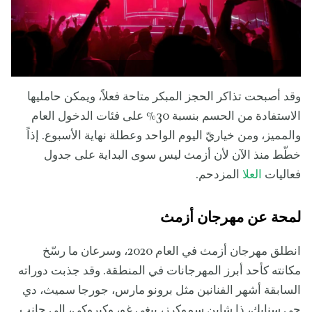
وقد أصبحت تذاكر الحجز المبكر متاحة فعلاً، ويمكن حامليها
الاستفادة من الحسم بنسبة 30% على فئات الدخول العام
والمميز، ومن خياريّ اليوم الواحد وعطلة نهاية الأسبوع. إذاً
خطّط منذ الآن لأن أزمث ليس سوى البداية على جدول
فعاليات
العلا
المزدحم.
لمحة عن مهرجان أزمث
انطلق مهرجان أزمث في العام 2020، وسرعان ما رسّخ
مكانته كأحد أبرز المهرجانات في المنطقة. وقد جذبت دوراته
السابقة أشهر الفنانين مثل برونو مارس، جورجا سميث، دي
جي سنايك، ذا شاين سموكرز، بيغي غو، وكيروكي، إلى جانب