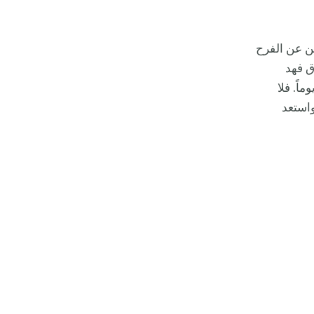
ن عن الفرح
ق فهد
اً. فلا
استعد