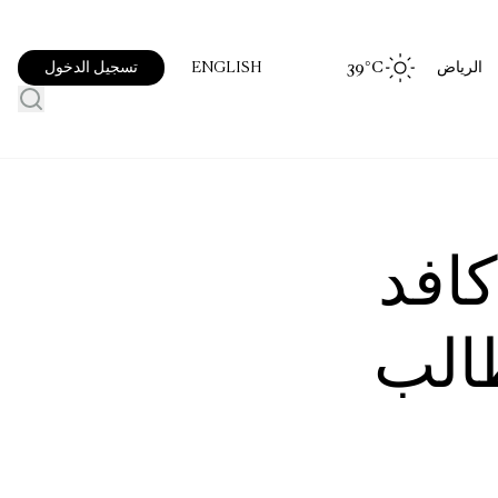
الرياض
°C
39
تسجيل الدخول
ENGLISH
كافد
طالب