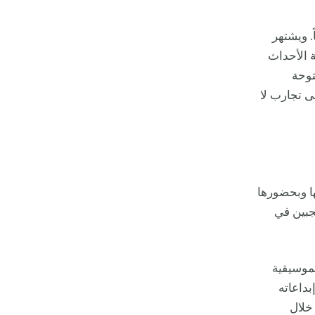
. ويشتهر
ة الأحداث
توحة
لى تجارب لا
ا وبحضورها
جبين في
موسيقية
بداعاته
خلال