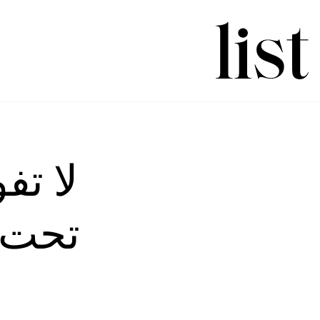
لا تف
تحت 