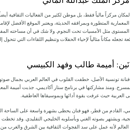
مركز الملك عبدالله المالي
مكان مركزاً مالياً فقط، بل موطن لكثير من الفعاليات الثقافية أيضاً
المعمارية المتطورة وبمرافقه الحديثة، ويعتبر الموقع الأفضل لإقام
ة المستوى مثل الأمسيات تحت النجوم. ولا شك في أن مساحته المف
ئعة تجعله مكاناً مثالياً لإحياء الحفلات وتنظيم اللقاءات التي تتحول إ
نَين: أميمة طالب وفهد الكبيسي
فنانة تونسية الأصل، خطفت القلوب في العالم العربي بجمال صوته
مسرح. ومنذ مشاركتها في برنامج ستار أكاديمي، جذبت أميمة المع
 العربية حيث عرفت بقوة أدائها وبموسيقاها العاطفية.
يسي، القادم من قطر، فهو فنان يحظى بشهرة واسعة على الساحة ال
ليجية، ويشتهر بصوته الغني وبأسلوبه الخليجي التقليدي. وقد تخطت إ
 العالم لأنه عمل على سد الفجوات الثقافية بين الشرق والغرب من 