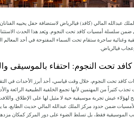
ملك عبدالله المالي (كافد) فيالرياض لاستضافة حفل يحييه الفنانا
 ضمن سلسلة أمسيات كافد تحت النجوم. ويَعد هذا الحدث الاستثنا
ة وغنائية ساحرة ستقام تحت السماء المفتوحة في أحد المعالم ال
للإعجاب فيالرياض.
افد تحت النجوم: احتفاء بالموسيقى وال
 كافد تحت النجوم، خلال وقت قياسي، أحد أبرز الأحداث في التقو
تجذب كثيراً من المهتمين لأنها تجمع الخلفية الطبيعية الرائعة والأد
ح لهؤلاء عيش تجربة موسيقية حية لا مثيل لها على الإطلاق. واللافت 
أمسيات ضمن حدود مركز الملك عبدالله المالي حديث الطابع، ما يع
هب الموسيقية فقط، بل تسلط الضوء على دور المركز كمكان مزدهر