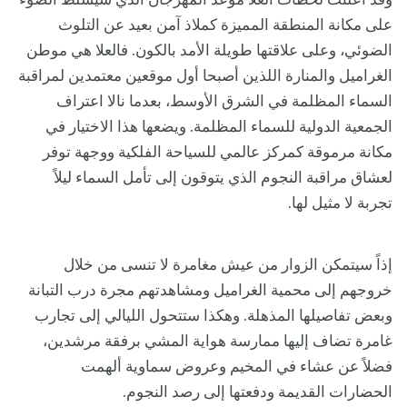
وقد أعلنت لحظات العلا موعد المهرجان الذي سيسلط الضوء
على مكانة المنطقة المميزة كملاذ آمن بعيد عن التلوث
الضوئي، وعلى علاقتها طويلة الأمد بالكون. فالعلا هي موطن
الغراميل والمنارة اللذين أصبحا أول موقعين معتمدين لمراقبة
السماء المظلمة في الشرق الأوسط، بعدما نالا اعتراف
الجمعية الدولية للسماء المظلمة. ويضعها هذا الاختيار في
مكانة مرموقة كمركز عالمي للسياحة الفلكية ووجهة توفر
لعشاق مراقبة النجوم الذي يتوقون إلى تأمل السماء ليلاً
تجربة لا مثيل لها.
إذاً سيتمكن الزوار من عيش مغامرة لا تنسى من خلال
خروجهم إلى محمية الغراميل ومشاهدتهم مجرة درب التبانة
وبعض تفاصيلها المذهلة. وهكذا ستتحول الليالي إلى تجارب
غامرة تضاف إليها ممارسة هواية المشي برفقة مرشدين،
فضلاً عن عشاء في المخيم وعروض سماوية ألهمت
الحضارات القديمة ودفعتها إلى رصد النجوم.