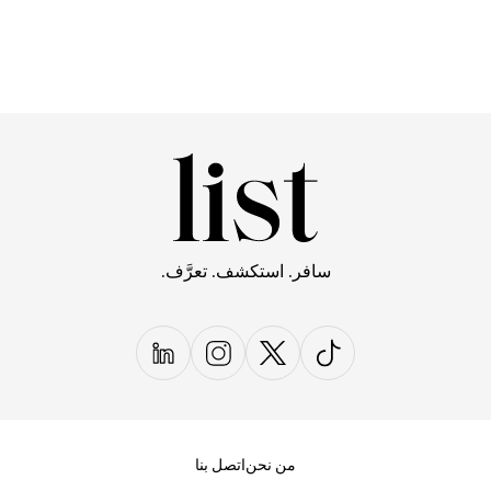
سافر. استكشف. تعرَّف.
من نحن
اتصل بنا