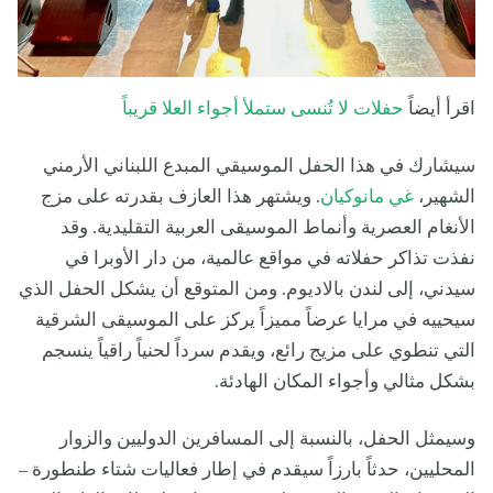
اقرأ أيضاً
حفلات لا تُنسى ستملأ أجواء العلا قريباً
سيشارك في هذا الحفل الموسيقي المبدع اللبناني الأرمني
الشهير،
غي مانوكيان
. ويشتهر هذا العازف بقدرته على مزج
الأنغام العصرية وأنماط الموسيقى العربية التقليدية. وقد
نفذت تذاكر حفلاته في مواقع عالمية، من دار الأوبرا في
سيدني، إلى لندن بالاديوم. ومن المتوقع أن يشكل الحفل الذي
سيحييه في مرايا عرضاً مميزاً يركز على الموسيقى الشرقية
التي تنطوي على مزيج رائع، ويقدم سرداً لحنياً راقياً ينسجم
بشكل مثالي وأجواء المكان الهادئة.
وسيمثل الحفل، بالنسبة إلى المسافرين الدوليين والزوار
المحليين، حدثاً بارزاً سيقدم في إطار فعاليات شتاء طنطورة –