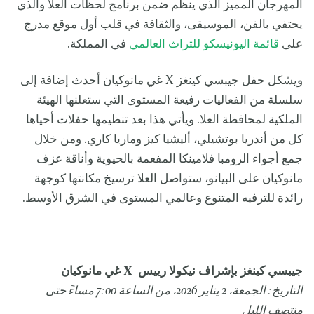
المهرجان المميز الذي ينظم ضمن برنامج لحظات العلا والذي
يحتفي بالفن، الموسيقى، والثقافة في قلب أول موقع مدرج
على
قائمة اليونيسكو للتراث العالمي
في المملكة.
ويشكل حفل جيبسي كينغز X غي مانوكيان أحدث إضافة إلى
سلسلة من الفعاليات رفيعة المستوى التي ستعلنها الهيئة
الملكية لمحافظة العلا. ويأتي هذا بعد تنظيمها حفلات أحياها
كل من أندريا بوتشيلي، أليشيا كيز وماريا كاري. ومن خلال
جمع أجواء الرومبا فلامينكا المفعمة بالحيوية وأناقة عزف
مانوكيان على البيانو، ستواصل العلا ترسيخ مكانتها كوجهة
رائدة للترفيه المتنوع وعالمي المستوى في الشرق الأوسط.
جيبسي كينغز بإشراف نيكولا رييس X غي مانوكيان
التاريخ: الجمعة، 2 يناير 2026، من الساعة 7:00 مساءً حتى
منتصف الليل