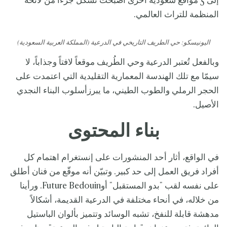
إلى 5 مواقع سعودية أخرى أصبحت تشكل جزءاً من لائحة
المنظمة للتراث العالمي.
اليونيسكو: حي الطريف التاريخي في الدرعية (المملكة العربية السعودية)
وبالفعل تُعتبر الدرعية وحي الطُريف موقعاً لافتاً وجذاباً، لا
سيمّا مع تلك الهندسة المعمارية التقليدية التي اعتمدت على
الحجر الرملي والطوب الطيني، ما يبرزأسلوب البناء النجدي
الأصيل.
بناء المحتوى
في الواقع، أثار أحد المنشورات على إنستغرام اهتمام كل
أفراد فريق العمل إلى حد كبير. وتبيّن أنه موقّع من فنان أطلق
على نفسه لقب "بدو المستقبل" أوFuture Bedouin. ورأينا
من خلاله، في أنحاء مختلفة في الدرعية القديمة، أشكالاً
مدهشة قابلة للنفخ، تشبه الوسائد وتتميز بألوان الباستيل