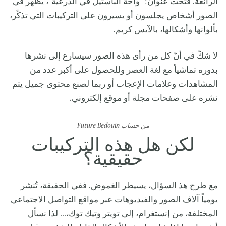
الرائعة. فتحت عنوان: "واحة الباستيل في الدرعية"، يظهر في
الصور أشخاص يجلسون أو يسيرون على التركيبات التي تذكّر،
بألوانها وأشكالها، بالآيس كريم.
لا شكّ في أنّ كل من رأى هذه الصور سيسارع إلى نشرها
بدوره تماشياً مع لغة العصر وللحصول على أكبر عدد من
المشاهدات وعلامات الإعجاب أو ربما لصنع محتوى جميل يتم
نشره على صفحات مجلة أو موقع إلكتروني.
من حساب Future Bedouin
لكن هل هذه التركيبات
حقيقية؟
مع طرح هذ السؤال، يسيطر الغموض. ففي الحقيقة، تُنشر
يومياً آلاف الصور والفيديوهات عبر مواقع التواصل الاجتماعي
المختلفة، من إنستغرام، إلى تويتر وتيك توك،... لذا نسأل