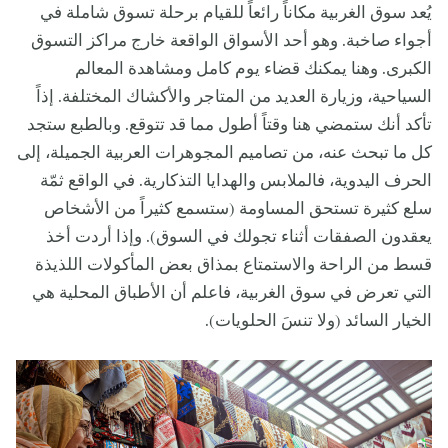
يُعد سوق الغربية مكاناً رائعاً للقيام برحلة تسوق شاملة في
أجواء صاخبة. وهو أحد الأسواق الواقعة خارج مراكز التسوق
الكبرى. وهنا يمكنك قضاء يوم كامل ومشاهدة المعالم
السياحية، وزيارة العديد من المتاجر والأكشاك المختلفة. إذاً
تأكد أنك ستمضي هنا وقتاً أطول مما قد تتوقع. وبالطبع ستجد
كل ما تبحث عنه، من تصاميم المجوهرات العربية الجميلة، إلى
الحرف اليدوية، فالملابس والهدايا التذكارية. في الواقع ثمّة
سلع كثيرة تستحق المساومة (ستسمع كثيراً من الأشخاص
يعقدون الصفقات أثناء تجولك في السوق). وإذا أردت أخذ
قسط من الراحة والاستمتاع بمذاق بعض المأكولات اللذيذة
التي تعرض في سوق الغربية، فاعلم أن الأطباق المحلية هي
الخيار السائد (ولا تنسَ الحلويات).