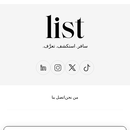
سافر. استكشف. تعرَّف.
من نحن
اتصل بنا