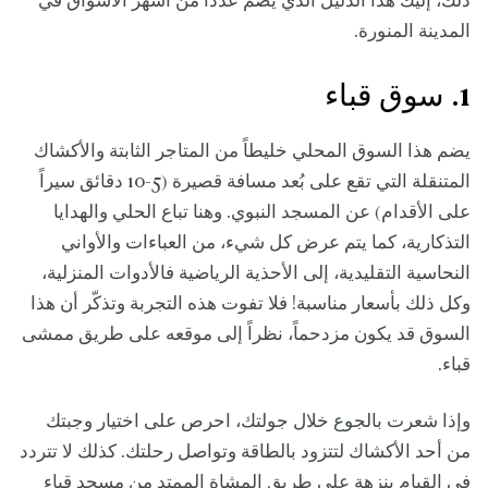
ذلك، إليك هذا الدليل الذي يضم عدداً من أشهر الأسواق في
المدينة المنورة.
1. سوق قباء
يضم هذا السوق المحلي خليطاً من المتاجر الثابتة والأكشاك
المتنقلة التي تقع على بُعد مسافة قصيرة (5-10 دقائق سيراً
على الأقدام) عن المسجد النبوي. وهنا تباع الحلي والهدايا
التذكارية، كما يتم عرض كل شيء، من العباءات والأواني
النحاسية التقليدية، إلى الأحذية الرياضية فالأدوات المنزلية،
وكل ذلك بأسعار مناسبة! فلا تفوت هذه التجربة وتذكّر أن هذا
السوق قد يكون مزدحماً، نظراً إلى موقعه على طريق ممشى
قباء.
وإذا شعرت بالجوع خلال جولتك، احرص على اختيار وجبتك
من أحد الأكشاك لتتزود بالطاقة وتواصل رحلتك. كذلك لا تتردد
في القيام بنزهة على طريق المشاة الممتد من مسجد قباء