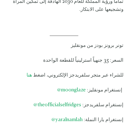
تماماً ورؤية المملكة للعام 2030 الهادفة إلى تمكين المرأة
وتشجيعها على الابتكار.
تونر برونز بودز من مونقليز
السعر: 35 جنهياً استرلينياً للقطعة الواحدة
للشراء عبر متجر سلفريدجز الإلكتروني، اضغط
هنا
إنستغرام مونقليز:
moonglaze
@
إنستغرام سلفريدجز:
theofficialselfridges
@
إنستغرام يارا النملة:
yaralnamlah
@