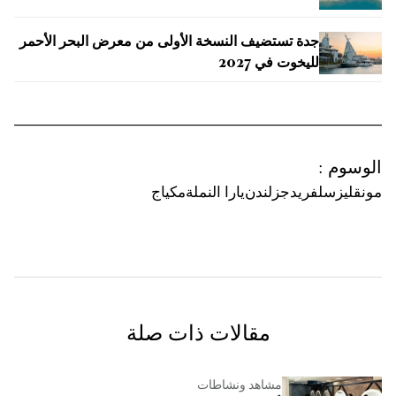
جدة تستضيف النسخة الأولى من معرض البحر الأحمر
لليخوت في 2027
الوسوم
:
مونقليز
سلفريدجز
لندن
يارا النملة
مكياج
مقالات ذات صلة
مشاهد ونشاطات