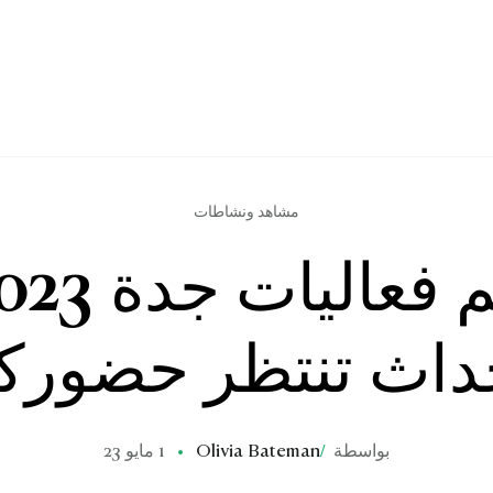
مشاهد ونشاطات
داث تنتظر حضورك
بواسطة
/
Olivia Bateman
1 مايو 23