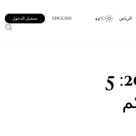
الرياض
°C
44
تسجيل الدخول
ENGLISH
تقويم فعاليات جدة 2023: 5
م