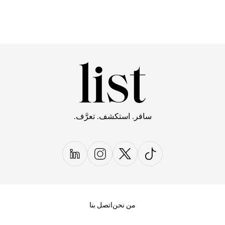
سافر. استكشف. تعرَّف.
من نحن
اتصل بنا