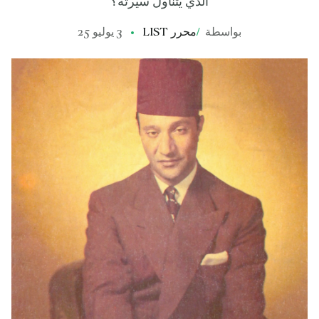
الذي يتناول سيرته؟
بواسطة
/
محرر LIST
3 يوليو 25