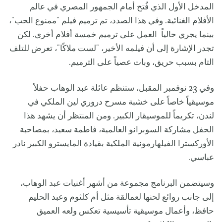
المدخل الأول الذي فُتح أمام الجمهور المصري في عالم
الأفلام الغنائية. وفي هذا الصدد، تم ترميم فيلم "ممنوع الحب"،
بينما يجري حالياً العمل على ترميم خمسة أفلام أخرى. لكن
تجدر الإشارة إلى أن فيلمه الأخير، "لست ملاكًا"، تعرض للتلف
التام بسبب حريق، وبات عصياً على الترميم.
وفي 23 نوفمبر المقبل، ستنظم عائلة عبد الوهاب حفلاً
موسيقياً خاصاً على خشبة مسرح دروري لين الملكي في
لندن، تكريماً للموسيقار الكبير. ومن المنتظر أن يشهد هذا
الحفل مشاركة السوبرانو العالمية، فاطمة سعيد، بمصاحبة
الأوركسترا الفيلهارمونية الملكية بقيادة المايسترو الكبير نادر
عباسي.
وسيتضمن البرنامج مجموعة من أشهر أغنيات عبد الوهاب،
إلى جانب روائع لحنها لعمالقة مثل أم كلثوم وعبد الحليم
حافظ، وأعمال موسيقية تأسيسية تعكس ولعه العميق