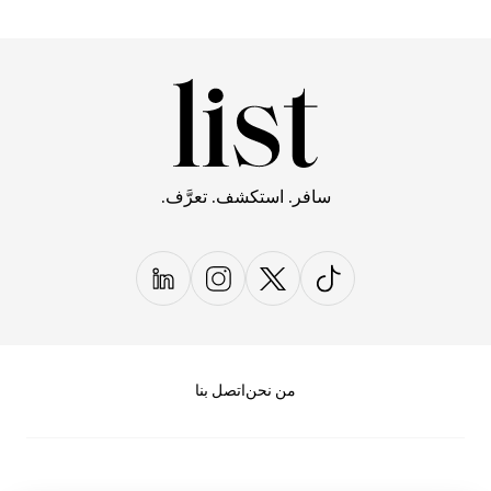
سافر. استكشف. تعرَّف.
من نحن
اتصل بنا