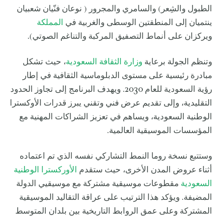
الطبول والشِعر) والسامري والمجرور ( نوعان فنّيان شعبيان
ينتميان إلى المنطقتين الوسطى والغربية في
المملكة
ويركزان على أنماط التصفيق المركبة والتناغم الصوتي).
وتنظم الجولة برعاية
وزارة الثقافة السعودية
، حيث تشكل
مبادرة رئيسية على مستوى الدبلوماسية الثقافية في إطار
رؤية السعودية للعام 2030. ويهدف البرنامج إلى تجاوز الحدود
التقليدية، وإلى تقديم عرض فني وتقني يبرز قدرات الأوكسترا
الوطنية السعودية، ويساهم في تعزيز الشراكات المهنية مع
المؤسسات الموسيقية العالمية.
وستتبع نسخة روما النمط التشاركي نفسه الذي تم اعتماده
أثناء عروض المدن الأخرى، حيث ستقدم
الأوركسترا الوطنية
السعودية
مقطوعات موسيقية مشتركة مع موسيقيي الدولة
المضيفة. ويؤكد هذا الترتيب على عراقة التقاليد الموسيقية
المشتركة وعلى عمق الروابط التاريخية بين بلدان المتوسط