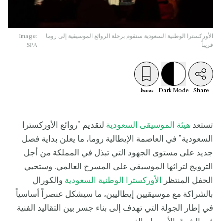
الأوركسترا الوطنية السعودية ستقوم برحلة الروائع الموسيقية إلى روما
Image:
قريباً
SPA
Share
Mode
Dark
يحفظ
تستعد
هيئة الموسيقى السعودية
لتقديم "روائع الأوركسترا
السعودية" في العاصمة الإيطالية روما، ما يعلن بداية فصل
جديد على مستوى الجهود التي تبذل في المملكة من أجل
الترويج لتراثها الموسيقي على المسرح العالمي. وستحيي
الحفل المنتظر
الأوركسترا الوطنية السعودية
والكورال
بالشراكة مع موسيقيين إيطاليين، ما سيشكل عنصراً أساسياً
في إطار الجولة التي تهدف إلى بناء جسر بين التقاليد الفنية