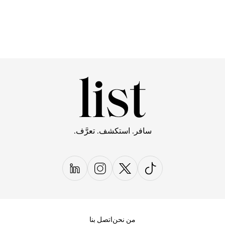
سافر. استكشف. تعرَّف.
من نحن
اتصل بنا