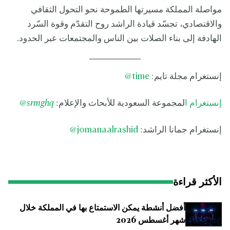
مواصلة المملكة مسيرتها الطموحة نحو التحول الثقافي
والاقتصادي، تجسّد قيادة الراشد روح التقدّم وقوة السّرد
الهادفة إلى بناء الصلات بين الناس والمجتمعات عبر الحدود.
إنستغرام مجلة تايم:
time
@
إنستغرام ا
لمجموعة السعودية للأبحاث والإعلام:
srmghq
@
إنستغرام جمانا الراشد:
jomanaalrashid
@
الأكثر قراءة
أفضل أنشطة يمكن الاستمتاع بها في المملكة خلال
شهر أغسطس 2026