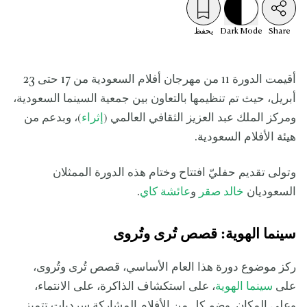
Share
Mode
Dark
يحفظ
أقيمت الدورة 11 من مهرجان أفلام السعودية من 17 حتى 23
أبريل، حيث تم تنظيمها بالتعاون بين جمعية السينما السعودية،
ومركز الملك عبد العزيز الثقافي العالمي (
إثراء
)، وبدعم من
هيئة الأفلام السعودية.
وتولى تقديم حفليّ افتتاح وختام هذه الدورة الممثلان
السعوديان
خالد صقر
و
عائشة كاي
.
سينما الهوية: قصص تُرى وتُروى
ركز موضوع دورة هذا العام الأساسي، قصص تُرى وتُروى،
على
سينما الهوية
، على استكشاف الذاكرة، على الانتماء،
وعلى المكان. وضم كل من الأفلام المشاركة سرديات تتميز