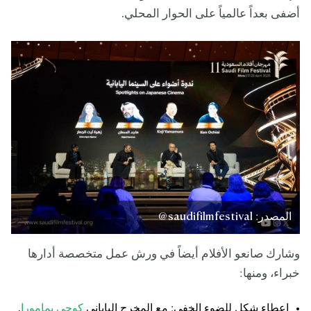
أضفى بعداً عالمياً على الحوار المحلي.
المصدر: saudifilmfestival@
وشارك صانعو الأفلام أيضاً في ورش عمل متخصصة أدارها
خبراء، ومنها:
إعطاء شكل للضوء الخفي: مع المخرج الياباني
كوجي يمامورا
.