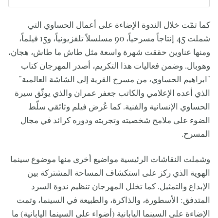
كما تمّت خلال الندوة الإضاءة على أعمال الحساوي التي
شملت 45 إنتاجاً مسرحياً، 90 مسلسلاً تلفزيونياً، و15 فيلماً،
ومنها عناوين حققت شهرة واسعة مثل طاش ما طاش، هجان،
وهوبال. وضمن فعاليات هذا التكريم، أصدر المهرجان كتاب
"ابراهيم الحساوي، من مسرح القرية إلى الشاشة العالمية"
الذي أعده الإعلامي والكاتب جعفر عمران والذي يوثّق سيرة
الحساوي الإنسانية والفنية. كما عُرض فيلم وثائقي سلّط
الضوء على ملامح شخصيته وتجربته ودوره كرائد في مجال
المسرح.
وشملت النقاشات الرئيسية مواضيع أخرى منها موضوع سينما
الهوية الذي ركز على استكشاف المساحة المشتركة بين
الإبداع والتمثيل. كما تخلل المهرجان تنظيم ندوة السرد
المتدفق: الأسطورة، والذاكرة، والطبيعة في السينما، وتمت
الإضاءة على السينما اليابانية (أضواء على السينما اليابانية) ما