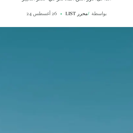
بواسطة
/
محرر LIST
26 أغسطس 24