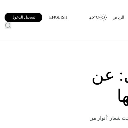
الرياض
°C
40
تسجيل الدخول
ENGLISH
ل: عن
ا
حت شعار "أنوار من