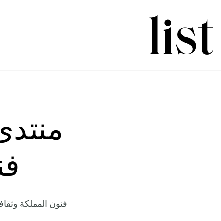
منتدى 
فن
فنون المملكة وثقاف