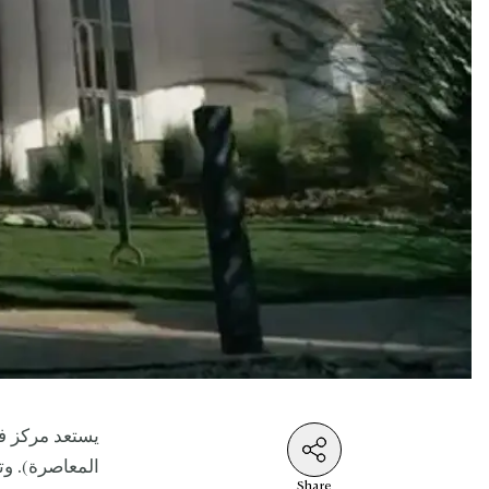
يستعد مركز فن
المعاصرة). وت
Share