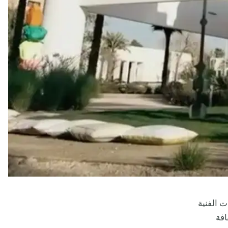
ت الفنية
افة