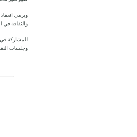
ويرمي انعقاد 
والثقافة في ا
للمشاركة في ف
وجلسات النقاش مح