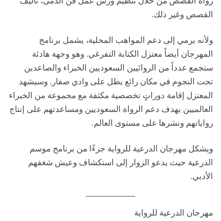
رواة القصص من خلال تنظيم ورش عمل فن الدمى، تأليف
القصص وغير ذلك.
ولأنه يرمي إلى دعم المواهب المحلية، يشمل برنامج
المهرجان أيضاً معتزل الكتابة التفرغي. وهو وجهة هادئة
ستجمع عدداً من الروائيين السعوديين الخبراء والصاعدين
تحت النجوم في مكان رائع يطل على وادي صفار. وسيشهد
المعتزل إقامة دوراتٍ تخصصية مكثفة مع مجموعة من الخبراء
العالميين بهدف دعم الرواة السعوديين ومساعدتهم على إنتاج
رواياتهم ونشرها على مستوى العالم.
ويشكل مهرجان الدرعية للرواية جزءًا من برنامج موسم
الدرعية حيث يدعو الزوار إلى استكشاف وعيش شغفهم
الأدبي.
مهرجان الدرعية للرواية