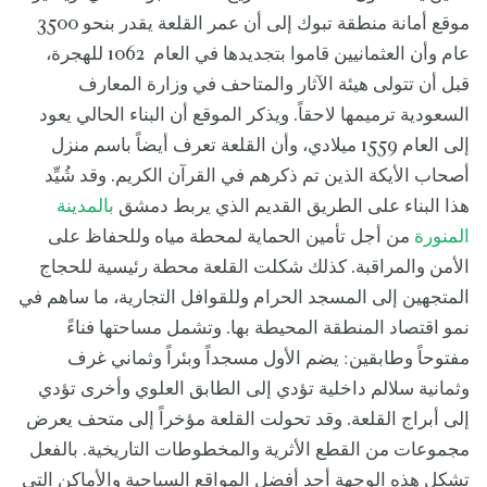
موقع أمانة منطقة تبوك إلى أن عمر القلعة يقدر بنحو 3500
عام وأن العثمانيين قاموا بتجديدها في العام 1062 للهجرة،
قبل أن تتولى هيئة الآثار والمتاحف في وزارة المعارف
السعودية ترميمها لاحقاً. ويذكر الموقع أن البناء الحالي يعود
إلى العام 1559 ميلادي، وأن القلعة تعرف أيضاً باسم منزل
أصحاب الأيكة الذين تم ذكرهم في القرآن الكريم. وقد شُيِّد
هذا البناء على الطريق القديم الذي يربط دمشق
بالمدينة
المنورة
من أجل تأمين الحماية لمحطة مياه وللحفاظ على
الأمن والمراقبة. كذلك شكلت القلعة محطة رئيسية للحجاج
المتجهين إلى المسجد الحرام وللقوافل التجارية، ما ساهم في
نمو اقتصاد المنطقة المحيطة بها. وتشمل مساحتها فناءً
مفتوحاً وطابقين: يضم الأول مسجداً وبئراً وثماني غرف
وثمانية سلالم داخلية تؤدي إلى الطابق العلوي وأخرى تؤدي
إلى أبراج القلعة. وقد تحولت القلعة مؤخراً إلى متحف يعرض
مجموعات من القطع الأثرية والمخطوطات التاريخية. بالفعل
تشكل هذه الوجهة أحد أفضل المواقع السياحية والأماكن التي