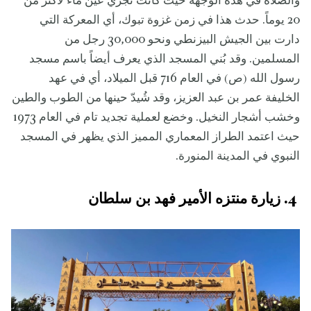
والصلاة في هذه الوجهة حيث كانت تجري عين ماء لأكثر من
20 يوماً. حدث هذا في زمن غزوة تبوك، أي المعركة التي
دارت بين الجيش البيزنطي ونحو 30,000 رجل من
المسلمين. وقد بُني المسجد الذي يعرف أيضاً باسم مسجد
رسول الله (ص) في العام 716 قبل الميلاد، أي في عهد
الخليفة عمر بن عبد العزيز، وقد شُيدّ حينها من الطوب والطين
وخشب أشجار النخيل. وخضع لعملية تجديد تام في العام 1973
حيث اعتمد الطراز المعماري المميز الذي يظهر في المسجد
النبوي في المدينة المنورة.
4. زيارة منتزه الأمير فهد بن سلطان