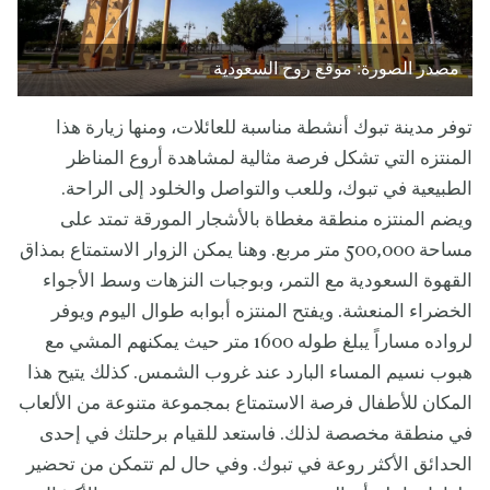
مصدر الصورة: موقع روح السعودية
توفر مدينة تبوك أنشطة مناسبة للعائلات، ومنها زيارة هذا
المنتزه التي تشكل فرصة مثالية لمشاهدة أروع المناظر
الطبيعية في تبوك، وللعب والتواصل والخلود إلى الراحة.
ويضم المنتزه منطقة مغطاة بالأشجار المورقة تمتد على
مساحة 500,000 متر مربع. وهنا يمكن الزوار الاستمتاع بمذاق
القهوة السعودية مع التمر، وبوجبات النزهات وسط الأجواء
الخضراء المنعشة. ويفتح المنتزه أبوابه طوال اليوم ويوفر
لرواده مساراً يبلغ طوله 1600 متر حيث يمكنهم المشي مع
هبوب نسيم المساء البارد عند غروب الشمس. كذلك يتيح هذا
المكان للأطفال فرصة الاستمتاع بمجموعة متنوعة من الألعاب
في منطقة مخصصة لذلك. فاستعد للقيام برحلتك في إحدى
الحدائق الأكثر روعة في تبوك. وفي حال لم تتمكن من تحضير