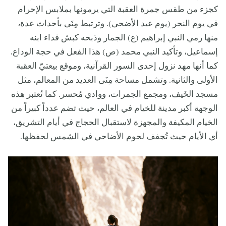
كجزء من طقس جمرة العقبة التي يرمونها بملابس الإحرام
في يوم النحر (يوم عيد الأضحى). وترتبط مِنَى بأحداث عدة،
منها رمي النبي إبراهيم (ع) الجمار وذبحه كبش فداء ابنه
إسماعيل، وتأكيد النبي محمد (ص) هذا الفعل في حجة الوداع.
كما أنها مهد نزول إحدى السور القرآنية، وموقع بيعتيّ العقبة
الأولى والثانية. وتشمل مساحة مِنَى العديد من المعالم، مثل
مسجد الخَيف، ومجمع الجمرات، ووادي مُحسر. كما تُعتبر هذه
الوجهة أكبر مدينة للخيام في العالم، حيث تضم عدداً كبيراً من
الخيام المكيفة والمجهزة لاستقبال الحجاج في أيام التشريق،
أي الأيام حيث تُجفف لحوم الأضاحي في الشمس لحفظها.