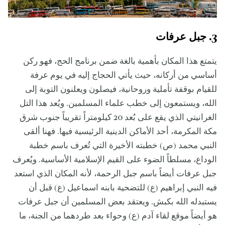
3. جبل عرفات
يتمتع هذا المكان بأهمية بالغة ضمن برنامج الحج، فهو ركن
أساسي من أركانه، حيث يأتي الحجاج إليه في يوم عرفة
للقيام بوقفة تأملية وروحانية، فيصلون ويعلنون التوبة إلى
الله، ويستمعون إلى خطب علماء المسلمين. ويُعد هذا التل
الغرانيتي الذي يقع على بُعد 20 كيلومتراً تقريباً جنوب شرق
مكة المكرمة، أحد الأماكن الدينية الرئيسية فيها. فهنا ألقى
النبي محمد (ص) خطبته الأخيرة التي تُعرف باسم خطبة
الوداع، مسلطاً الضوء على القيم الإسلامية الأساسية. ويُعرف
جبل عرفات أيضاً باسم جبل الرحمة، لأنه المكان الذي استعد
فيه النبي إبراهيم (ع) للتضحية بابنه اسماعيل (ع) قبل أن
يستبدله الله بكبش. ويعتقد بعض المسلمين أن جبل عرفات
هو أيضاً موقع لقاء آدم (ع) وحواء بعد طردهما من الجنة، ما