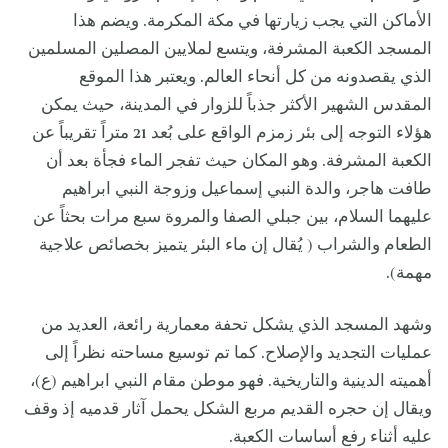
الأماكن التي يجب زيارتها في مكة المكرمة. ويضم هذا
المسجد الكعبة المشرفة، ويتسع لملايين المصلين المسلمين
الذي يقصدونه من كل أنحاء العالم. ويعتبر هذا الموقع
المقدس الشهير الأكثر جذباً للزوار في المدينة، حيث يمكن
هؤلاء التوجه إلى بئر زمزم الواقع على بُعد 21 متراً تقريباً عن
الكعبة المشرفة. وهو المكان حيث تفجر الماء فجأة بعد أن
طافت هاجر، والدة النبي إسماعيل وزوجة النبي ابراهيم
عليهما السلام، بين جبلي الصفا والمروة سبع مرات بحثاً عن
الطعام والشراب ( يُقال إن ماء البئر يتميز بخصائص علاجية
مهمة).
وشهد المسجد الذي يشكل تحفة معمارية رائعة، العديد من
عمليات التجديد والإصلاح. كما تم توسيع مساحته نظراً إلى
أهميته الدينية والتاريخية. فهو موطن مقام النبي ابراهيم (ع)،
ويقال إن حجره القديم مربع الشكل يحمل آثار قدميه إذ وقف
عليه أثناء رفع أساسات الكعبة.