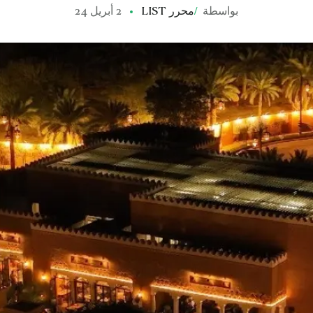
بواسطة
/
محرر LIST
2 أبريل 24