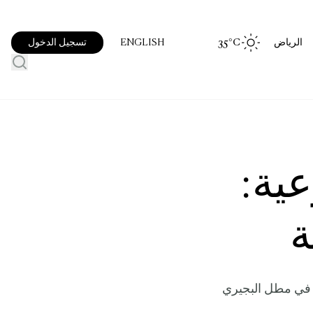
الرياض
°C
35
تسجيل الدخول
ENGLISH
عية:
ة
ة في مطل البجيري