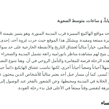
 مواقع الهاكينغ المميزة قرب المدينة المنورة. وهو يتميز بقيمته الت
ة ممتعة ومفيدة. ويشكل هذا الموقع حيث جرت غزوة أحد، إحدى أ
سلامي، خياراً مثالياً لعشاق التاريخ والأنشطة الخارجية على حد سوا
 يتيح لهم مشاهدة مناظر بانورامية رائعة تشمل المدينة والصحراء ا
ذه الرحلة فرصة للمغامرة والتأمل الروحي في آن. وهنا تتنوع ال
هلاً أحياناً وصعباً أحياناً أخرى، لكنها تناسب عشاق الهايكنغ دائماً ح
تُنسى. كما أن مسار جبل أحد يعتبر مثالياً للأشخاص الذين يبحثون
لخلابة في المدينة ومحيطها، وعن الشعور بالفخر عند الوصول إلى ال
زهة لتقضي وقتاً ممتعاً في الأعلى قبل بدء رحلة العودة.