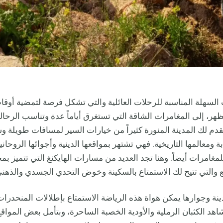
لسهلة المناسبة للرحلات العائلية والتي تشكل فرصة لتمضية أوقا
لظهر، إلى المغامرات الشاقة التي تستغرق أياماً عدة وتناسب الرحال
دم لك المدينة المنورة كثيراً من خيارات السير لمسافات طويلة 
بة ومعالمها التاريخية. فهي تشتهر بمواقعها الدينية وأجوائها الروحانية
غامرات أيضاً. وهنا تجد العديد من مسارات الهايكنغ التي تتميز بم
ع والتي تتيح لك الاستمتاع بالسكينة وخوض التحدي الجسدي والذهني
نة وجوارها يمكن هواة هذه الرياضة الاستمتاع بإطلالات المنحدرا
اهد الكثبان الرملية والأودية الخصبة الساحرة، وبتأمل بعض المواقع 