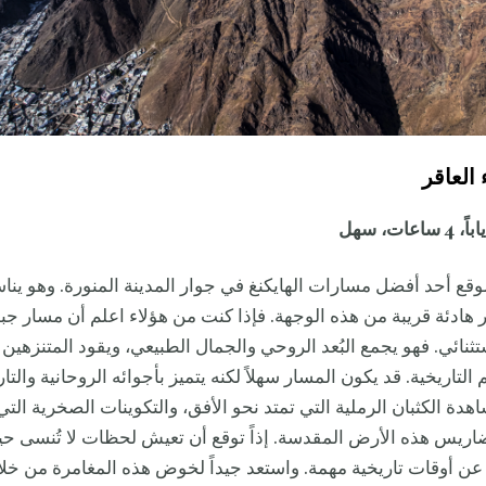
قع أحد أفضل مسارات الهايكنغ في جوار المدينة المنورة. وهو ينا
هادئة قريبة من هذه الوجهة. فإذا كنت من هؤلاء اعلم أن مسار جب
تثنائي. فهو يجمع البُعد الروحي والجمال الطبيعي، ويقود المتنزهين 
التاريخية. قد يكون المسار سهلاً لكنه يتميز بأجوائه الروحانية والتاري
هدة الكثبان الرملية التي تمتد نحو الأفق، والتكوينات الصخرية الت
ضاريس هذه الأرض المقدسة. إذاً توقع أن تعيش لحظات لا تُنسى ح
ن أوقات تاريخية مهمة. واستعد جيداً لخوض هذه المغامرة من خل