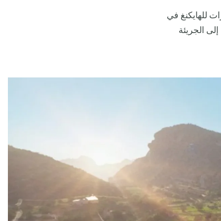
لضغوط اليومية، نقدم لك قائمة تضم أفضل 6 مسارات للهايكنغ في
إلى الجريئة