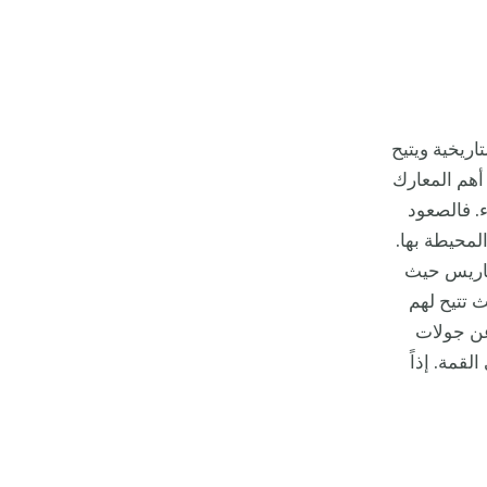
اريخية ويتيح
هم المعارك
ء. فالصعود
لمحيطة بها.
تضاريس حيث
يث تتيح لهم
 عن جولات
قمة. إذاً