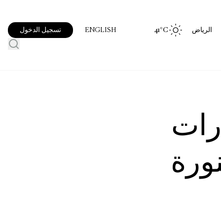
الرياض
°C
41
تسجيل الدخول
ENGLISH
ل 6 مسارات
نورة