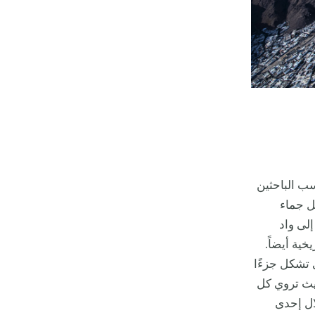
سب الباحثين
ل جماء
إلى واد
خية أيضاً.
ي تشكل جزءًا
يث تروي كل
ال إحدى