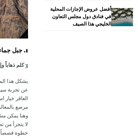
أفضل عروض الإجازات المحلية
في فنادق دول مجلس التعاون
الخليجي هذا الصيف
1. جبل جماء العاقر
3 كلم ذهاباً وإياباً، 4 ساعات، سهل
يشكل هذا المو
عن تجربة سير 
العاقر خيار اس
مرصع بالمعالم 
وهنا يمكن مشا
لا يتجزأ من ت
خطوة قصصاً ع