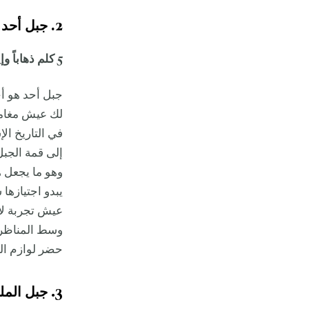
2. جبل أحد
5 كلم ذهاباً وإياباً، 4 ساعات، متوسط الصعوبة
جبل أحد هو أحد
لك عيش مغامر
في التاريخ الإ
إلى قمة الجبل
وهو ما يجعل ه
يبدو اجتيازها س
عيش تجربة لا 
وسط المناظر ا
حضر لوازم الن
3. جبل الملساء