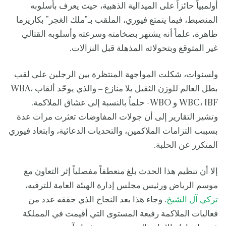
أولمبياً حائزاً على الميدالية الذهبية، حيث يعرف بأسلوبه
المنضبط، فيما يتمتع فيوري، الملقب بـ"ملك الغجر" بكاريزما
ظاهرة، علماً أنه يشتهر بضخامته وسرعته وأسلوبه القتالي
غير المتوقع وبتحولاته المذهلة قبل النزالات.
ولسنوات، شكلت المواجهة المنتظرة بين الرجلين على لقب
بطل العالم للوزن الثقيل بلا منازع – والذي يوحّد ألقاب WBA،
WBC، IBF و WBO- حلماً بالنسبة إلى عشاق الملاكمة.
وتشير التقارير إلى أن جولات المفاوضات تعثرت مرات عدة
بسببب التزامات الملاكمين، والتحديات الدعائية، وابتعاد فيوري
المتكرر عن الحلبة.
إلا أن تنظيم هذا الحدث بلغ منعطفاً مفصلياً إثر التعاون مع
موسم الرياض ورئيس مجلس إدارة الهيئة العامة للترفيه،
تركي آل الشيخ
. وجاء هذا بعد النجاح الذي حققه عدد من
فعاليات الملاكمة رفيعة المستوى التي أقيمت في المملكة