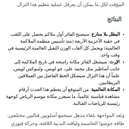
المؤقت لكل ما يمكن أن يعرقل عملية تنظيم هذا النزال.
النتائج
البطل بلا منازع
: سيصبح الفائز أول ملاكم يحصل على اللقب
في حقبة الأحزمة الأربعة (منذ تأسيس منظمة الملاكمة
العالمية) ويحمل كل ألقاب الوزن الثقيل العالمية الرئيسية في
وقت واحد.
ا
لإرث
: سيشغل الفائز مكانة راسخة في تاريخ الملاكمة إلى
جانب أساطير مثل محمد علي، جو لويس، ولينوكس لويس،
علماً أن هذا النزال سيشكل الخط الفاصل بين العملاقين
البريطانيين.
المكانة العالمية
: من المتوقع أن يحطم هذا الحدث أرقام
مشاهدة قياسية عالمياً، ما سيعزز مكانة موسم الرياض كوجهة
رئيسية للرياضات القتالية.
وتَعد المواجهة بلقاء مذهل سيجمع أسلوبين قتاليين مختلفين:
طاقة جوشوا الحاسمة ولياقته البدنية اللافتة، وحركة فيوري