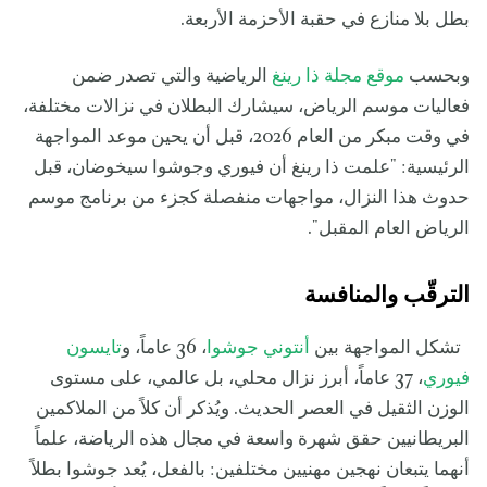
بطل بلا منازع في حقبة الأحزمة الأربعة.
وبحسب
موقع مجلة ذا رينغ
الرياضية والتي تصدر ضمن
فعاليات موسم الرياض، سيشارك البطلان في نزالات مختلفة،
في وقت مبكر من العام 2026، قبل أن يحين موعد المواجهة
الرئيسية: "علمت ذا رينغ أن فيوري وجوشوا سيخوضان، قبل
حدوث هذا النزال، مواجهات منفصلة كجزء من برنامج موسم
الرياض العام المقبل".
الترقّب والمنافسة
تشكل المواجهة بين
أنتوني جوشوا
، 36 عاماً، و
تايسون
فيوري
، 37 عاماً، أبرز نزال محلي، بل عالمي، على مستوى
الوزن الثقيل في العصر الحديث. ويُذكر أن كلاً من الملاكمين
البريطانيين حقق شهرة واسعة في مجال هذه الرياضة، علماً
أنهما يتبعان نهجين مهنيين مختلفين: بالفعل، يُعد جوشوا بطلاً