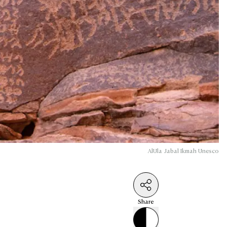
AlUla Jabal Ikmah Unesco
Share