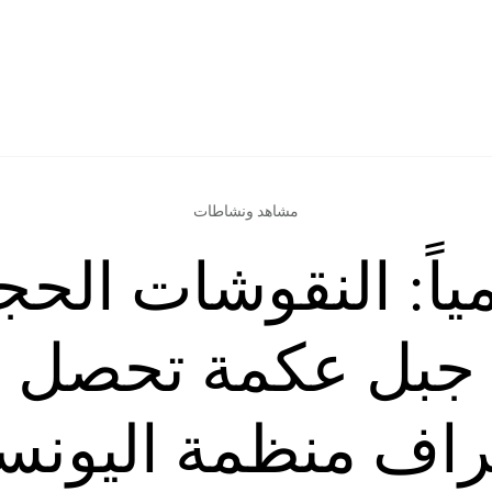
مشاهد ونشاطات
اً: النقوشات الحج
جبل عكمة تحصل 
راف منظمة اليونس