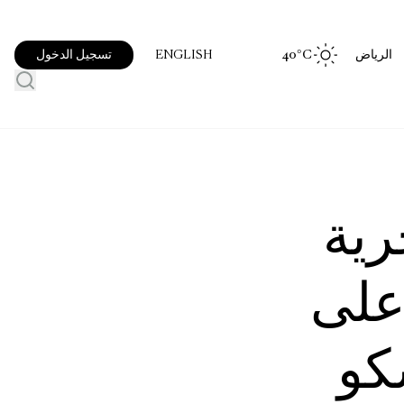
الرياض
°C
40
تسجيل الدخول
ENGLISH
رية
على
كو