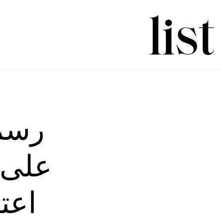
رسمي
على 
اعت