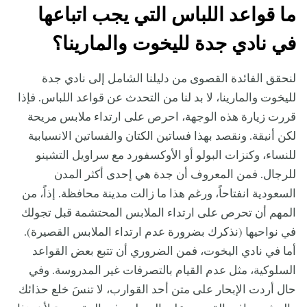
ما قواعد اللباس التي يجب اتباعها
في نادي جدة لليخوت والمارينا؟
لنحقق الفائدة القصوى من دليلنا الشامل إلى نادي جدة
لليخوت والمارينا، لا بد لنا من التحدث عن قواعد اللباس. فإذا
قررت زيارة هذه الوجهة، احرص على ارتداء ملابس مريحة
لكن أنيقة. ونقصد بهذا فساتين الكتان والفساتين الانسيابية
للنساء، وكنزات البولو أو الأوكسفورد مع سراويل التشينو
للرجال. فمن المعروف أن جدة هي إحدى أكثر المدن
السعودية انفتاحاً، ورغم هذا ما زالت مدينة محافظة. إذاً، من
المهم أن تحرص على ارتداء الملابس المحتشمة قبل تجولك
في نواحيها (نذكرك بضرورة عدم ارتداء الملابس القصيرة).
أما في نادي اليخوت، فمن الضروري أن تتبع بعض القواعد
السلوكية، مثل عدم القيام بالتصرفات غير المدروسة. وفي
حال أردت الإبحار على متن أحد القوارب، لا تنسَ خلع حذائك