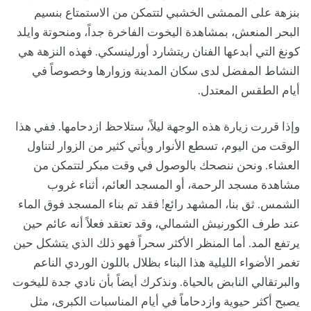
بنزهة على الممشى الخشبي لتتمكن من الاستمتاع بنسيم
البحر المنعش، بمشاهدة اليخوت الفاخرة جداً، ومنحوتة وايلد
كونغ التي أبدعها الفنان ريتشارد أورلينسكي. فهذه النزهة هي
النشاط المفضل لدى سكان المدينة وزوارها وخصوصاً في
أيام الطقس المعتدل.
وإذا قررت زيارة هذه الوجهة ليلاً، ستلاحظ ازدحامها. ففي هذا
الوقت من اليوم، تسطع الأنوار ويأتي كثير من الزوار لتناول
العشاء. ونحن ننصحك بالوصول في وقت مبكر لتتمكن من
مشاهدة مسجد الرحمة، أو المسجد العائم، أثناء غروب
الشمس. ثق بنا، المشهد رائع! فقد تم بناء المسجد فوق الماء
عند طرف الكورنيش الشمالي، وقد تعتقد فعلاً أنه عائم حين
يرتفع المد. أما المنظر الأكثر سحراً فهو ذلك الذي يتشكل حين
تغمر الأضواء الليلية هذا البناء بظلال باللون الوردي الناعم
والبرتقالي النابض بالحياة. ونذكرك أيضاً بأن نادي جدة لليخوت
يصبح أكثر حيوية وازدحاماً في أيام المناسبات الكبرى، مثل