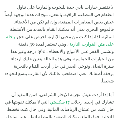
لا تقتصر خيارات نادي جدة لليخوت والمارينا على تناول
الطعام في المطاعم الراقية. بالفعل، تتيح لك هذه الوجهة أيضاً
عيش بعض المغامرات الممتعة، وإن لم تكن من الأعضاء.
فالموقع البحري يعني أنه يمكنك القيام بالعديد من الأنشطة
المائية. لذا، إذا كنت من محبي الإثارة، احرص على حجز
رحلة
على متن القوارب النارية
، وهي تستمر لمدة 30 دقيقة
وتشمل القفز على الأمواج والانعطاف 360 درجة وغير هذا
من الخيارات الحماسية. وفي هذه الحالة يتعين عليك ارتداء
سترة النجاة، وتوخي الحذر في حال أردت القيام بالتجربة
برفقة أطفالك. نعم، اصطحب عائلتك لأن القارب يتسع لنحو 12
شخصاً.
أما إذا أردت عيش تجربة الإبحار الشراعي، فمن المفيد أن
تشارك في إحدى رحلات
17 سكستي
التي لا يمكنك تفويتها في
حال كنت من عشاق الرياضات المائية. وفي حال كنت تخطط
للتحليق فوق الماء، يمكنك الصعود بالمظلة لتطل على ساحل