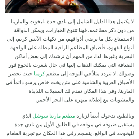
لا يكتمل هذا الدليل الشامل إلى نادي جدة لليخوت والمارينا
من دون ذكر مطاعمه. فهنا تتنوع الخيارات، ويمكن الذواقة
الاستمتاع بكل ما يرضي أذواقهم، من نكهات الآيس كريم، إلى
أنواع القهوة، فأطباق المطاعم الراقية المطلة على الواجهة
البحرية وغيرها. لذا، من المهم أن نرشدك إلى بعض أماكن
الضيافة التي يمكنك الذهاب إليها في حال شعرت بالجوع فور
وصولك. لا تتردد مثلاً في التوجه إلى مطعم
كرمنا
حيث تحضر
الأطباق العربية والشامية على متن يخت خاص يرسو دائماً في
المارينا. وفي هذا المكان تقدم لك المقبلات اللذيذة
والمشويات مع إطلالة مبهرة على البحر الأحمر.
وبالطبع، ندعوك أيضاً لزيارة
مطعم مارينا سوشل
الذي
يستقبل ضيوفه في موقعه في الطابق الأول من نادي جدة
لليخوت. في الواقع، ينسجم رقي هذا المكان مع تجربة الطعام