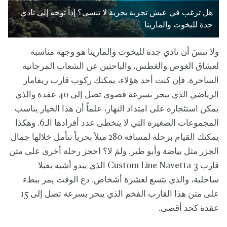
هل ترغب في عيش تجربة بحرية لا تنسى؟ إذاً توجه إلى نادي
جدة لليخوت والمارينا
ولا تنسَ أن نادي جدة لليخوت والمارينا هو وجهة مناسبة
لعشاق الغوص والغطس، والباحثين عن الشعاب المرجانية
الساحرة. فإن كنت أحد هؤلاء، يمكنك ركوب قارب ريفامار
الرياضي الذي يبحر بسرعة قصوى تصل إلى 40 عقدة والذي
يمكن استئجاره على امتداد النهار، علماً أن هذا الخيار يناسب
المجموعات الصغيرة التي لا يتخطى عدد أفرادها الـ6. وهكذا
يمكنك القيام برحلة لمسافة 280 ميلاً بحرياً تتأمل خلالها جمال
الجزر مثل بياضة وأبو طير. ولمَ لا؟ احجز رحلة أخرى على متن
قارب Custom Line Navetta 3 الذي يبدو أشبه بفيلا
ساحلية، والذي يتسع لعشرة أشخاص. دع الوقت يمر ببطء
على متن هذا القارب الفخم الذي يبحر بسرعة تصل إلى 15
عقدة كحد أقصى.